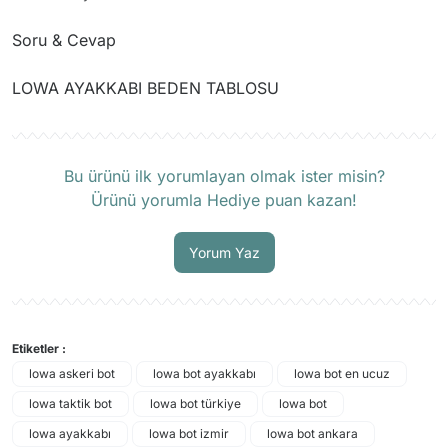
Soru & Cevap
LOWA AYAKKABI BEDEN TABLOSU
Ürün hakkında henüz soru sorulmamış.
Soru Sor
Bu ürünü ilk yorumlayan olmak ister misin?
Ürünü yorumla Hediye puan kazan!
Yorum Yaz
Etiketler :
lowa askeri bot
lowa bot ayakkabı
lowa bot en ucuz
lowa taktik bot
lowa bot türkiye
lowa bot
lowa ayakkabı
lowa bot izmir
lowa bot ankara