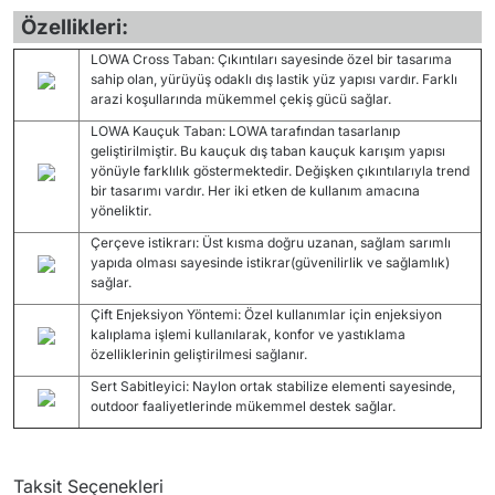
Özellikleri:
LOWA Cross Taban: Çıkıntıları sayesinde özel bir tasarıma
sahip olan, yürüyüş odaklı dış lastik yüz yapısı vardır. Farklı
arazi koşullarında mükemmel çekiş gücü sağlar.
LOWA Kauçuk Taban: LOWA tarafından tasarlanıp
geliştirilmiştir. Bu kauçuk dış taban kauçuk karışım yapısı
yönüyle farklılık göstermektedir. Değişken çıkıntılarıyla trend
bir tasarımı vardır. Her iki etken de kullanım amacına
yöneliktir.
Çerçeve istikrarı: Üst kısma doğru uzanan, sağlam sarımlı
yapıda olması sayesinde istikrar(güvenilirlik ve sağlamlık)
sağlar.
Çift Enjeksiyon Yöntemi: Özel kullanımlar için enjeksiyon
kalıplama işlemi kullanılarak, konfor ve yastıklama
özelliklerinin geliştirilmesi sağlanır.
Sert Sabitleyici: Naylon ortak stabilize elementi sayesinde,
outdoor faaliyetlerinde mükemmel destek sağlar.
Taksit Seçenekleri