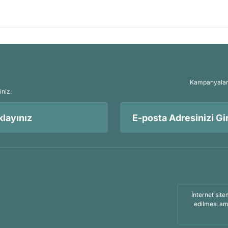
Kampanyalar, 
iniz.
layınız
İnternet site
edilmesi am