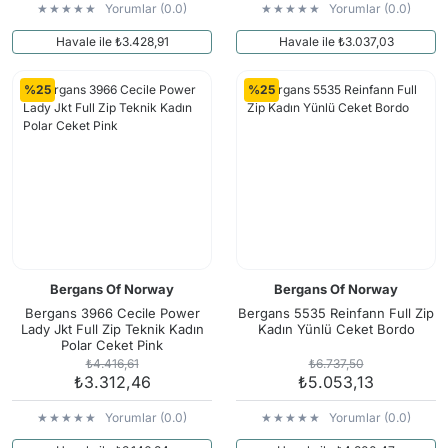
Yorumlar (0.0)
Yorumlar (0.0)
Havale ile ₺3.428,91
Havale ile ₺3.037,03
%25
%25
Bergans Of Norway
Bergans Of Norway
Bergans 3966 Cecile Power
Bergans 5535 Reinfann Full Zip
Lady Jkt Full Zip Teknik Kadın
Kadın Yünlü Ceket Bordo
Polar Ceket Pink
₺4.416,61
₺6.737,50
₺3.312,46
₺5.053,13
Yorumlar (0.0)
Yorumlar (0.0)