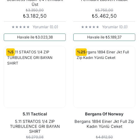
Üst
₺3.350,00
₺5.750,00
₺3.182,50
₺5.462,50
Yorumlar (0.0)
Yorumlar (0.0)
Havale ile ₺3.023,38
Havale ile ₺5.189,37
%5
%25
5.11 Tactical
Bergans Of Norway
5.11 STRATOS 1/4 ZIP
Bergans 1894 Einer Jkt Full Zip
TURBULENCE GRI BAYAN
Kadın Yünlü Ceket
SHIRT
₺6.279,08
₺4.812,50