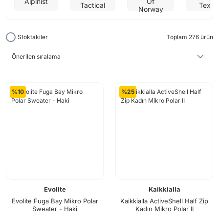
Alpinist
Of
Tactical
Tex
Norway
Stoktakiler
Toplam 276 ürün
%10
%25
Evolite
Kaikkialla
Evolite Fuga Bay Mikro Polar
Kaikkialla ActiveShell Half Zip
Sweater - Haki
Kadın Mikro Polar II