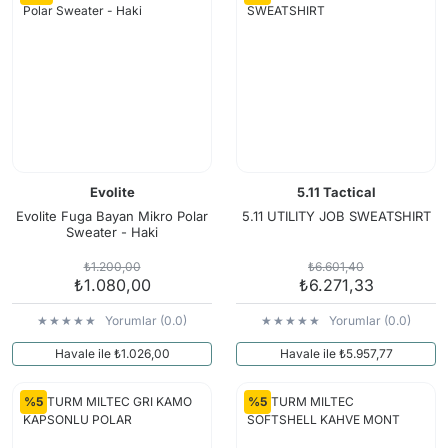
Evolite
5.11 Tactical
Evolite Fuga Bayan Mikro Polar
5.11 UTILITY JOB SWEATSHIRT
Sweater - Haki
₺1.200,00
₺6.601,40
₺1.080,00
₺6.271,33
Yorumlar (0.0)
Yorumlar (0.0)
Havale ile ₺1.026,00
Havale ile ₺5.957,77
%5
%5