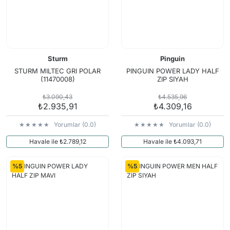
Sturm
Pinguin
STURM MILTEC GRI POLAR
PINGUIN POWER LADY HALF
(11470008)
ZIP SIYAH
₺3.090,43
₺4.535,96
₺2.935,91
₺4.309,16
Yorumlar (0.0)
Yorumlar (0.0)
Havale ile ₺2.789,12
Havale ile ₺4.093,71
%5
%5