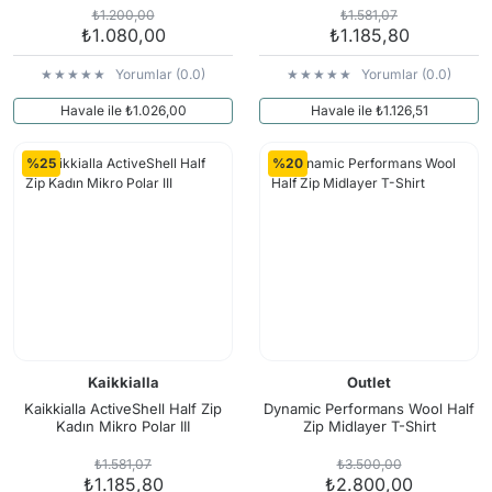
₺1.200,00
₺1.581,07
₺1.080,00
₺1.185,80
Yorumlar (0.0)
Yorumlar (0.0)
Havale ile ₺1.026,00
Havale ile ₺1.126,51
%25
%20
Kaikkialla
Outlet
Kaikkialla ActiveShell Half Zip
Dynamic Performans Wool Half
Kadın Mikro Polar III
Zip Midlayer T-Shirt
₺1.581,07
₺3.500,00
₺1.185,80
₺2.800,00