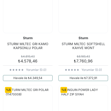
Sturm
Sturm
STURM MILTEC GRI KAMO
STURM MILTEC SOFTSHELL
KAPSONLU POLAR
KAHVE MONT
₺4.819,43
₺8.169,43
₺4.578,46
₺7.760,96
Yorumlar (0.0)
Yorumlar (0.0)
Havale ile ₺4.349,54
Havale ile ₺7.372,91
%5
%5