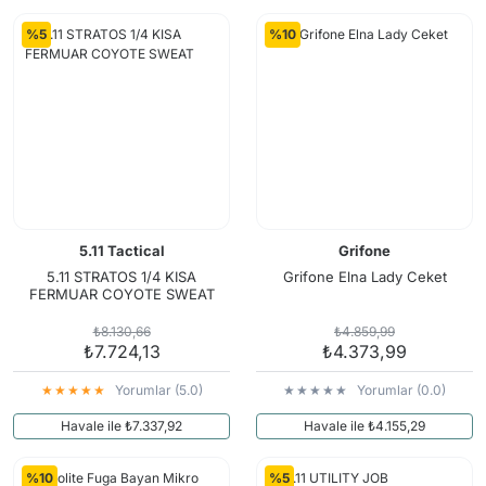
%5
%10
5.11 Tactical
Grifone
5.11 STRATOS 1/4 KISA
Grifone Elna Lady Ceket
FERMUAR COYOTE SWEAT
₺8.130,66
₺4.859,99
₺7.724,13
₺4.373,99
Yorumlar (5.0)
Yorumlar (0.0)
Havale ile ₺7.337,92
Havale ile ₺4.155,29
%10
%5