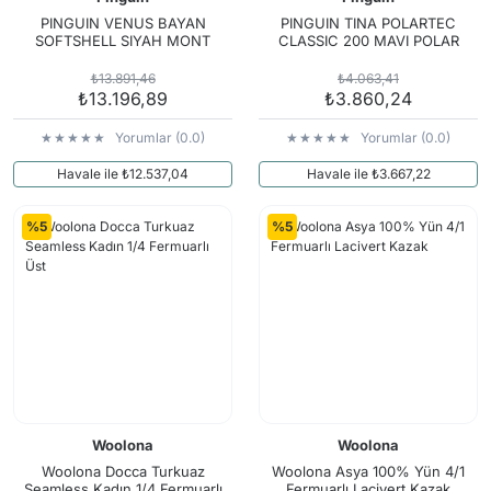
PINGUIN VENUS BAYAN
PINGUIN TINA POLARTEC
SOFTSHELL SIYAH MONT
CLASSIC 200 MAVI POLAR
₺13.891,46
₺4.063,41
₺13.196,89
₺3.860,24
Yorumlar (0.0)
Yorumlar (0.0)
Havale ile ₺12.537,04
Havale ile ₺3.667,22
%5
%5
Woolona
Woolona
Woolona Docca Turkuaz
Woolona Asya 100% Yün 4/1
Seamless Kadın 1/4 Fermuarlı
Fermuarlı Lacivert Kazak