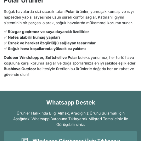
Polar Ürünler
Soğuk havalarda sizi sıcacık tutan
Polar
ürünler, yumuşak kumaşı ve ısıyı
hapseden yapısı sayesinde uzun süreli konfor sağlar. Katmanlı giyim
sisteminin bir parçası olarak, soğuk havalarda mükemmel koruma sunar.
✅
Rüzgar geçirmez ve suya dayanıklı özellikler
✅
Nefes alabilir kumaş yapıları
✅
Esnek ve hareket özgürlüğü sağlayan tasarımlar
✅
Soğuk hava koşullarında yüksek ısı yalıtımı
Outdoor Windstopper, Softshell ve Polar
koleksiyonumuz, her türlü hava
koşuluna karşı koruma sağlar ve doğa sporlarınıza en iyi şekilde eşlik eder.
Bushlove Outdoor
kalitesiyle üretilen bu ürünlerle doğada her an rahat ve
güvende olun!
Whatsapp Destek
Ürünler Hakkında Bilgi Almak, Aradığınız Ürünü Bulamak İçin
Aşağıdaki Whatsapp Butonuna Tıklayarak Müşteri Temsilciniz ile
Görüşebilirsiniz.
Whatsapp Görüşmesi İçin Tıklayınız