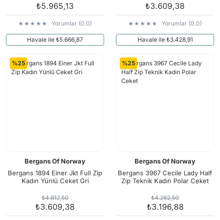
₺5.965,13
₺3.609,38
Yorumlar (0.0)
Yorumlar (0.0)
Havale ile ₺5.666,87
Havale ile ₺3.428,91
%25
%25
Bergans Of Norway
Bergans Of Norway
Bergans 1894 Einer Jkt Full Zip
Bergans 3967 Cecile Lady Half
Kadın Yünlü Ceket Gri
Zip Teknik Kadın Polar Ceket
₺4.812,50
₺4.262,50
₺3.609,38
₺3.196,88