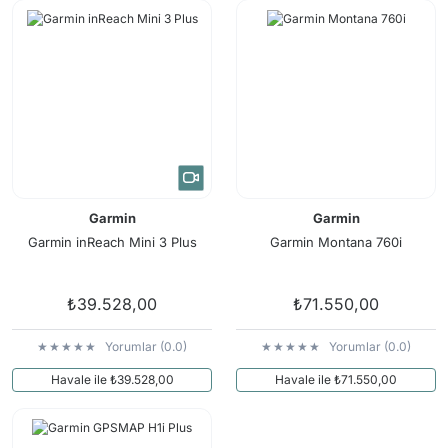
Arama Kurtarma Dronları
Arama Kurtarma Termal Kameraları
Arama Kurtarma Solunum Ekipmanları
Arama Kurtarma Sistemleri
Arama Kurtarma Bug Out Bag
Arama Kurtarma Eğitim Mankenleri
Arama Kurtarma Merdiveni
Garmin
Garmin
Arama Kurtarma İniş ve Emniyet Aletleri
Garmin inReach Mini 3 Plus
Garmin Montana 760i
Arama Kurtarma Kiti
Arama Kurtarma El Tipi Gpsler
₺39.528,00
₺71.550,00
Arama Kurtarma Uydu İletişim Cihazları
Yorumlar (0.0)
Yorumlar (0.0)
Havale ile ₺39.528,00
Havale ile ₺71.550,00