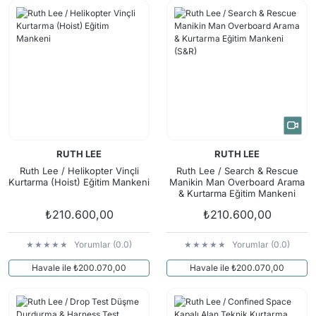
Arama Kurtarma Dronları
Arama Kurtarma Termal Kameraları
Arama Kurtarma Solunum Ekipmanları
Arama Kurtarma Sistemleri
Arama Kurtarma Bug Out Bag
Arama Kurtarma Eğitim Mankenleri
Arama Kurtarma Merdiveni
RUTH LEE
RUTH LEE
Arama Kurtarma İniş ve Emniyet Aletleri
Ruth Lee / Helikopter Vinçli
Ruth Lee / Search & Rescue
Kurtarma (Hoist) Eğitim Mankeni
Manikin Man Overboard Arama
Arama Kurtarma Kiti
& Kurtarma Eğitim Mankeni
(S&R)
Arama Kurtarma El Tipi Gpsler
₺210.600,00
₺210.600,00
Arama Kurtarma Uydu İletişim Cihazları
Yorumlar (0.0)
Yorumlar (0.0)
Havale ile ₺200.070,00
Havale ile ₺200.070,00