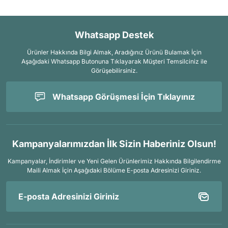
Arama Kurtarma Dronları
Arama Kurtarma Termal Kameraları
Whatsapp Destek
Arama Kurtarma Solunum Ekipmanları
Ürünler Hakkında Bilgi Almak, Aradığınız Ürünü Bulamak İçin
Arama Kurtarma Sistemleri
Aşağıdaki Whatsapp Butonuna Tıklayarak Müşteri Temsilciniz ile
Arama Kurtarma Bug Out Bag
Görüşebilirsiniz.
Arama Kurtarma Eğitim Mankenleri
Whatsapp Görüşmesi İçin Tıklayınız
Arama Kurtarma Merdiveni
Arama Kurtarma İniş ve Emniyet Aletleri
Arama Kurtarma Kiti
Kampanyalarımızdan İlk Sizin Haberiniz Olsun!
Arama Kurtarma El Tipi Gpsler
Kampanyalar, İndirimler ve Yeni Gelen Ürünlerimiz Hakkında Bilgilendirme
Arama Kurtarma Uydu İletişim Cihazları
Maili Almak İçin
Aşağıdaki Bölüme E-posta Adresinizi Giriniz.