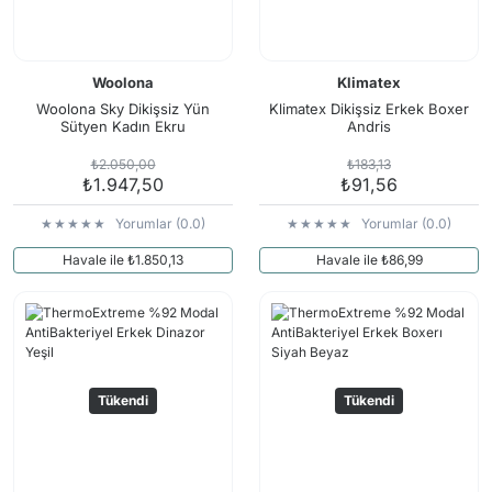
Woolona
Klimatex
Woolona Sky Dikişsiz Yün
Klimatex Dikişsiz Erkek Boxer
Sütyen Kadın Ekru
Andris
₺2.050,00
₺183,13
₺1.947,50
₺91,56
Yorumlar (0.0)
Yorumlar (0.0)
Havale ile ₺1.850,13
Havale ile ₺86,99
Tükendi
Tükendi