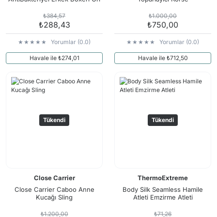
₺384,57
₺1.000,00
₺288,43
₺750,00
Yorumlar (0.0)
Yorumlar (0.0)
Havale ile ₺274,01
Havale ile ₺712,50
Tükendi
Tükendi
Close Carrier
ThermoExtreme
Close Carrier Caboo Anne
Body Silk Seamless Hamile
Kucağı Sling
Atleti Emzirme Atleti
₺1.200,00
₺71,26