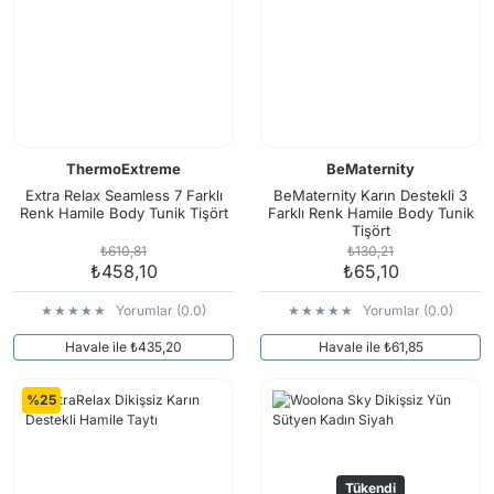
ThermoExtreme
BeMaternity
Extra Relax Seamless 7 Farklı
BeMaternity Karın Destekli 3
Renk Hamile Body Tunik Tişört
Farklı Renk Hamile Body Tunik
Tişört
₺610,81
₺130,21
₺458,10
₺65,10
Yorumlar (0.0)
Yorumlar (0.0)
Havale ile ₺435,20
Havale ile ₺61,85
%25
Tükendi