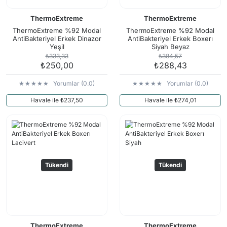
ThermoExtreme
ThermoExtreme
ThermoExtreme %92 Modal
ThermoExtreme %92 Modal
AntiBakteriyel Erkek Dinazor
AntiBakteriyel Erkek Boxerı
Yeşil
Siyah Beyaz
₺333,33
₺384,57
₺250,00
₺288,43
Yorumlar (0.0)
Yorumlar (0.0)
Havale ile ₺237,50
Havale ile ₺274,01
Tükendi
Tükendi
ThermoExtreme
ThermoExtreme