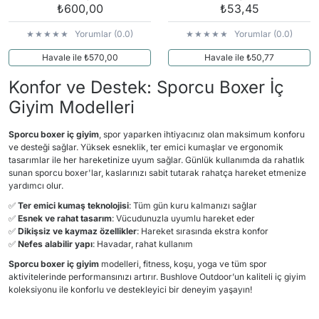
₺600,00
₺53,45
Yorumlar (0.0)
Yorumlar (0.0)
Havale ile ₺570,00
Havale ile ₺50,77
Konfor ve Destek: Sporcu Boxer İç
Giyim Modelleri
Sporcu boxer iç giyim
, spor yaparken ihtiyacınız olan maksimum konforu
ve desteği sağlar. Yüksek esneklik, ter emici kumaşlar ve ergonomik
tasarımlar ile her hareketinize uyum sağlar. Günlük kullanımda da rahatlık
sunan sporcu boxer'lar, kaslarınızı sabit tutarak rahatça hareket etmenize
yardımcı olur.
✅
Ter emici kumaş teknolojisi
: Tüm gün kuru kalmanızı sağlar
✅
Esnek ve rahat tasarım
: Vücudunuzla uyumlu hareket eder
✅
Dikişsiz ve kaymaz özellikler
: Hareket sırasında ekstra konfor
✅
Nefes alabilir yapı
: Havadar, rahat kullanım
Sporcu boxer iç giyim
modelleri, fitness, koşu, yoga ve tüm spor
aktivitelerinde performansınızı artırır. Bushlove Outdoor’un kaliteli iç giyim
koleksiyonu ile konforlu ve destekleyici bir deneyim yaşayın!