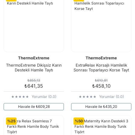
ThermoExtreme
ThermoExtreme
ThermoExtreme Dikişsiz Karın
ExtraRelax Korsajlı Hamilelik
Destekli Hamile Taytı
Sonrası Toparlayıcı Korse Tayt
₺855,13
₺610,81
₺641,35
₺458,10
Yorumlar (0.0)
Yorumlar (0.0)
Havale ile ₺609,28
Havale ile ₺435,20
%25
%50