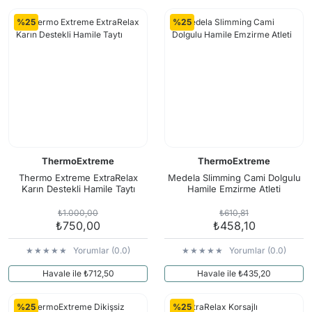
%25
%25
ThermoExtreme
ThermoExtreme
Thermo Extreme ExtraRelax
Medela Slimming Cami Dolgulu
Karın Destekli Hamile Taytı
Hamile Emzirme Atleti
₺1.000,00
₺610,81
₺750,00
₺458,10
Yorumlar (0.0)
Yorumlar (0.0)
Havale ile ₺712,50
Havale ile ₺435,20
%25
%25