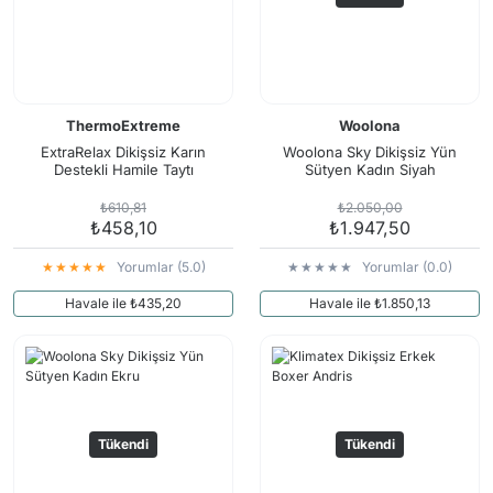
ThermoExtreme
Woolona
ExtraRelax Dikişsiz Karın
Woolona Sky Dikişsiz Yün
Destekli Hamile Taytı
Sütyen Kadın Siyah
₺610,81
₺2.050,00
₺458,10
₺1.947,50
Yorumlar (5.0)
Yorumlar (0.0)
Havale ile ₺435,20
Havale ile ₺1.850,13
Tükendi
Tükendi