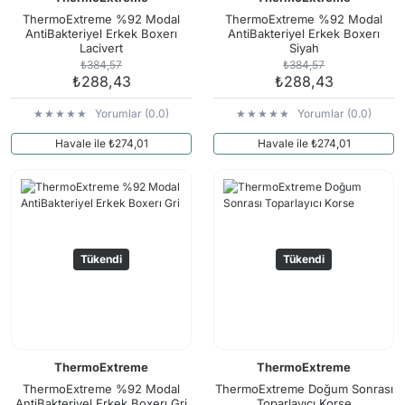
ThermoExtreme %92 Modal
ThermoExtreme %92 Modal
AntiBakteriyel Erkek Boxerı
AntiBakteriyel Erkek Boxerı
Lacivert
Siyah
₺384,57
₺384,57
₺288,43
₺288,43
Yorumlar (0.0)
Yorumlar (0.0)
Havale ile ₺274,01
Havale ile ₺274,01
Tükendi
Tükendi
ThermoExtreme
ThermoExtreme
ThermoExtreme %92 Modal
ThermoExtreme Doğum Sonrası
AntiBakteriyel Erkek Boxerı Gri
Toparlayıcı Korse