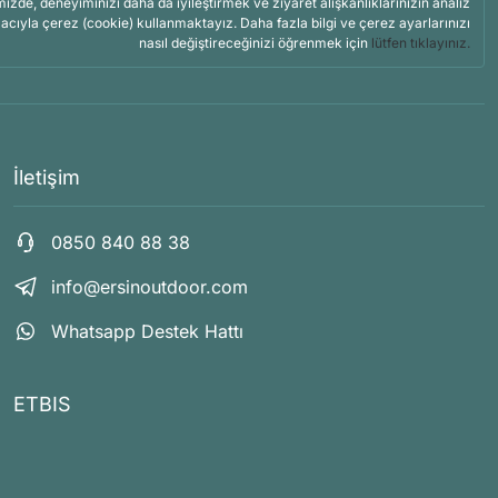
mizde, deneyiminizi daha da iyileştirmek ve ziyaret alışkanlıklarınızın analiz
acıyla çerez (cookie) kullanmaktayız. Daha fazla bilgi ve çerez ayarlarınızı
nasıl değiştireceğinizi öğrenmek için
lütfen tıklayınız.
İletişim
0850 840 88 38
info@ersinoutdoor.com
Whatsapp Destek Hattı
ETBIS