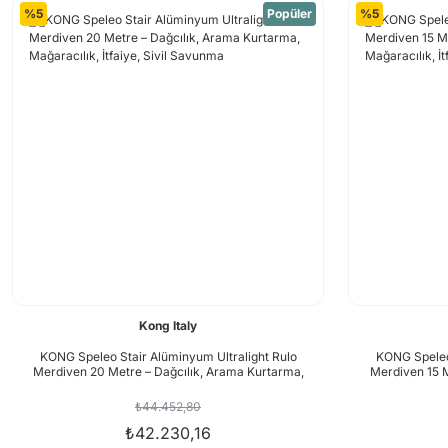
%5
Popüler
%5
Kong Italy
KONG Speleo Stair Alüminyum Ultralight Rulo
KONG Speleo 
Merdiven 20 Metre – Dağcılık, Arama Kurtarma,
Merdiven 15 M
Mağaracılık, İtfaiye, Sivil Savunma
Mağarac
₺44.452,80
₺42.230,16