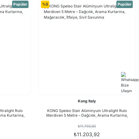
Popüler
%5
Popüler
Kong Italy
tralight Rulo
KONG Speleo Stair Alüminyum Ultralight Rulo
rama Kurtarma,
Merdiven 5 Metre – Dağcılık, Arama Kurtarma,
 Savunma
Mağaracılık, İtfaiye, Sivil Savunma
₺11.793,60
₺11.203,92