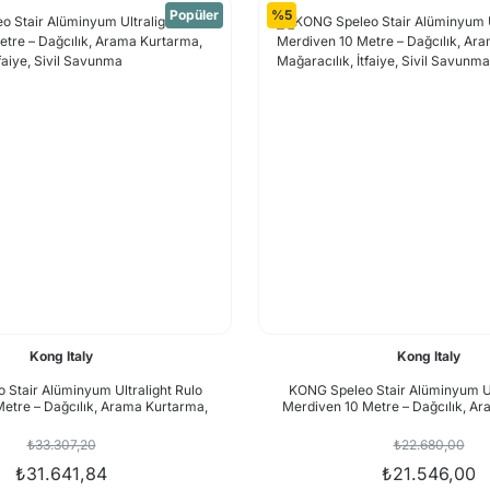
Popüler
%5
Kong Italy
Kong Italy
Stair Alüminyum Ultralight Rulo
KONG Speleo Stair Alüminyum Ul
etre – Dağcılık, Arama Kurtarma,
Merdiven 10 Metre – Dağcılık, A
ılık, İtfaiye, Sivil Savunma
Mağaracılık, İtfaiye, Sivil
₺33.307,20
₺22.680,00
₺31.641,84
₺21.546,00