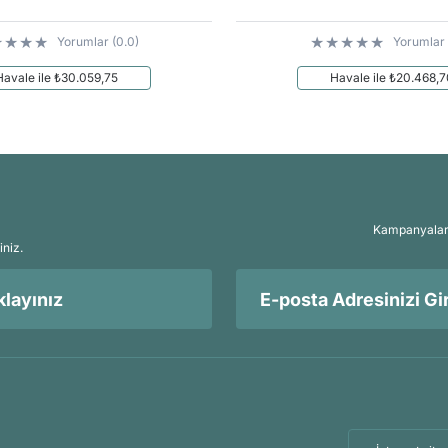
Yorumlar (0.0)
Yorumlar 
Havale ile ₺30.059,75
Havale ile ₺20.468,
Kampanyalar, 
iniz.
layınız