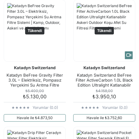
Arama Kurtarma Dronları
Arama Kurtarma Termal Kameraları
Arama Kurtarma Solunum Ekipmanları
Tükendi
Tükendi
Arama Kurtarma Sistemleri
Arama Kurtarma Bug Out Bag
Arama Kurtarma Eğitim Mankenleri
Arama Kurtarma Merdiveni
Katadyn Switzerland
Katadyn Switzerland
Arama Kurtarma İniş ve Emniyet Aletleri
Katadyn BeFree Gravity Filter
Katadyn Switzerland BeFree
3.0L – Elektriksiz, Pompasız
Filter ActiveCarbon 1.0L Black
Arama Kurtarma Kiti
Yerçekimi Su Arıtma Filtre
Edition Ultralight Katlanabilir
Sistemi | Kamp, Outdoor, Askeri
Askeri Outdoor Koşu Afet Su
₺5.400,00
₺4.158,00
Arama Kurtarma El Tipi Gpsler
ve Afet Kullanımı
Filtresi Filtrasyon Sistemi
₺5.130,00
₺3.950,10
Arama Kurtarma Uydu İletişim Cihazları
Yorumlar (0.0)
Yorumlar (0.0)
Havale ile ₺4.873,50
Havale ile ₺3.752,60