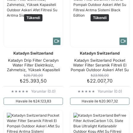
Tükendi
Tükendi
Katadyn Switzerland
Katadyn Switzerland
Katadyn Drip Filter Ceradyn
Katadyn Switzerland Pocket
Water Filter Elektriksiz,
Water Filter Seramik Filtreli El
Zahmetsiz, Yüksek Kapasiteli
Pompalı Outdoor Askeri Afet Su
Outdoor Askeri Afet Filtresi Su
Filtresi Arıtma Sistemi Black
₺26.730,00
₺23.166,00
Arıtma Sistemi
Edition
₺25.393,50
₺22.007,70
Yorumlar (0.0)
Yorumlar (0.0)
Havale ile ₺24.123,83
Havale ile ₺20.907,32