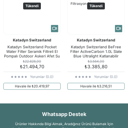
Tükendi
Tükendi
Katadyn Switzerland
Katadyn Switzerland
Katadyn Switzerland Pocket
Katadyn Switzerland BeFree
Water Filter Seramik Filtreli El
Filter ActiveCarbon 1.0L Slate
Pompalı Outdoor Askeri Afet Su
Blue Ultralight Katlanabilir
Filtresi Arıtma Sistemi
Outdoor Koşu Afet Su Filtresi
₺22.626,00
₺3.564,00
Filtrasyon Sistemi
₺21.494,70
₺3.385,80
Yorumlar (0.0)
Yorumlar (0.0)
Havale ile ₺20.419,97
Havale ile ₺3.216,51
Whatsapp Destek
Ürünler Hakkında Bilgi Almak, Aradığınız Ürünü Bulamak İçin