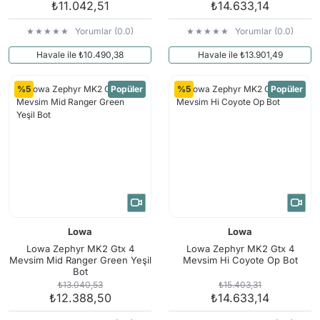
₺11.042,51
₺14.633,14
Yorumlar (0.0)
Yorumlar (0.0)
Havale ile ₺10.490,38
Havale ile ₺13.901,49
%5
Popüler
%5
Popüler
Lowa
Lowa
Lowa Zephyr MK2 Gtx 4
Lowa Zephyr MK2 Gtx 4
Mevsim Mid Ranger Green Yeşil
Mevsim Hi Coyote Op Bot
Bot
₺13.040,53
₺15.403,31
₺12.388,50
₺14.633,14