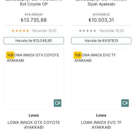
Bot Coyote OP
Siyah Ayakkabı
₺14.458,61
₺11.056,12
₺13.735,68
₺10.503,31
Yorumlar (5.0)
Yorumlar (0.0)
Havale ile ₺13.048,90
Havale ile ₺9.978,15
%5
%5
Lowa
Lowa
LOWA INNOX GTX COYOTE
LOWA INNOX EVO TF
AYAKKABI
AYAKKABI