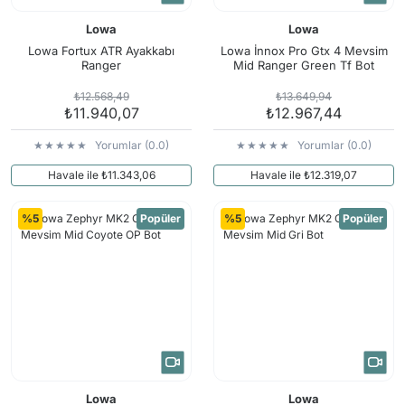
Lowa
Lowa
Lowa Fortux ATR Ayakkabı
Lowa İnnox Pro Gtx 4 Mevsim
Ranger
Mid Ranger Green Tf Bot
₺12.568,49
₺13.649,94
₺11.940,07
₺12.967,44
Yorumlar (0.0)
Yorumlar (0.0)
Havale ile ₺11.343,06
Havale ile ₺12.319,07
%5
Popüler
%5
Popüler
Lowa
Lowa