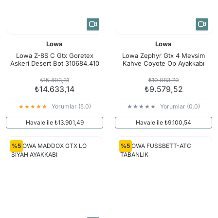
Lowa
Lowa
Lowa Z-8S C Gtx Goretex
Lowa Zephyr Gtx 4 Mevsim
Askeri Desert Bot 310684.410
Kahve Coyote Op Ayakkabı
₺15.403,31
₺10.083,70
₺14.633,14
₺9.579,52
Yorumlar (5.0)
Yorumlar (0.0)
Havale ile ₺13.901,49
Havale ile ₺9.100,54
%5
%5