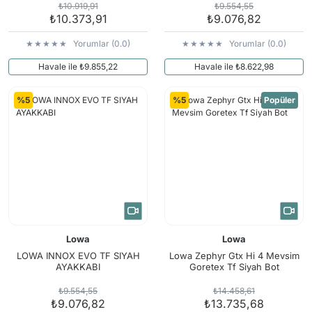
₺10.919,91
₺9.554,55
₺10.373,91
₺9.076,82
Yorumlar (0.0)
Yorumlar (0.0)
Havale ile ₺9.855,22
Havale ile ₺8.622,98
%5
%5
Popüler
Lowa
Lowa
LOWA INNOX EVO TF SIYAH
Lowa Zephyr Gtx Hi 4 Mevsim
AYAKKABI
Goretex Tf Siyah Bot
₺9.554,55
₺14.458,61
₺9.076,82
₺13.735,68