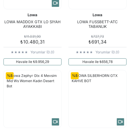
Lowa
Lowa
LOWA MADDOX GTX LO SIYAH
LOWA FUSSBETT-ATC
AYAKKABI
TABANLIK
₺11.031,90
₺727,73
₺10.480,31
₺691,34
Yorumlar (0.0)
Yorumlar (0.0)
Havale ile ₺9.956,29
Havale ile ₺656,78
%5
%5