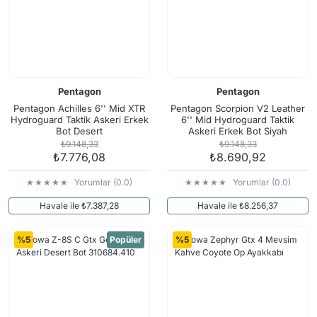
Pentagon
Pentagon
Pentagon Achilles 6'' Mid XTR
Pentagon Scorpion V2 Leather
Hydroguard Taktik Askeri Erkek
6'' Mid Hydroguard Taktik
Bot Desert
Askeri Erkek Bot Siyah
₺9.148,33
₺9.148,33
₺7.776,08
₺8.690,92
Yorumlar (0.0)
Yorumlar (0.0)
Havale ile ₺7.387,28
Havale ile ₺8.256,37
%5
Popüler
%5