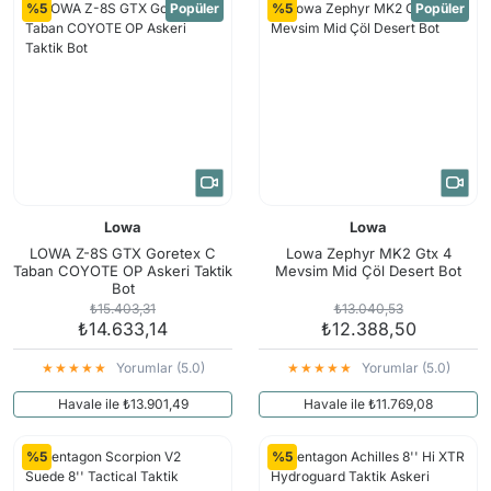
%5
Popüler
%5
Popüler
Lowa
Lowa
LOWA Z-8S GTX Goretex C
Lowa Zephyr MK2 Gtx 4
Taban COYOTE OP Askeri Taktik
Mevsim Mid Çöl Desert Bot
Bot
₺15.403,31
₺13.040,53
₺14.633,14
₺12.388,50
Yorumlar (5.0)
Yorumlar (5.0)
Havale ile ₺13.901,49
Havale ile ₺11.769,08
%5
%5