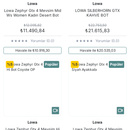
Lowa
Lowa
Lowa Zephyr Gtx 4 Mevsim Mid
LOWA SILBERHORN GTX
Ws Women Kadın Desert Bot
KAHVE BOT
₺12.095,62
₺22.753,50
₺11.490,84
₺21.615,83
Yorumlar (0.0)
Yorumlar (0.0)
Havale ile ₺10.916,30
Havale ile ₺20.535,03
%5
Popüler
%5
Popüler
Lowa
Lowa
Lowa Zephyr Gtx 4 Mevsim Hi
Lowa Zephyr Gtx 4 Mevsim