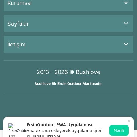
Kurumsal
Sayfalar
İletişim
2013 - 2026 © Bushlove
Bushlove Bir Ersin Outdoor Markasıdır.
®
®
İKOMERS
/
IdeaSoft
Premium Partner
×
ErsinOutdoor PWA Uygulaması
Ana ekrana ekleyerek uygulama gibi
Nasıl?
kullanabilirsin 💫