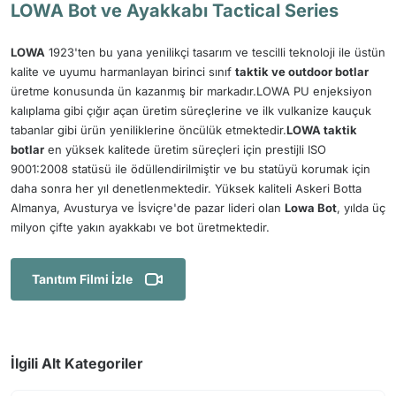
LOWA Bot ve Ayakkabı Tactical Series
LOWA
1923'ten bu yana yenilikçi tasarım ve tescilli teknoloji ile üstün
kalite ve uyumu harmanlayan birinci sınıf
taktik ve outdoor botlar
üretme konusunda ün kazanmış bir markadır.LOWA PU enjeksiyon
kalıplama gibi çığır açan üretim süreçlerine ve ilk vulkanize kauçuk
tabanlar gibi ürün yeniliklerine öncülük etmektedir.
LOWA taktik
botlar
en yüksek kalitede üretim süreçleri için prestijli ISO
9001:2008 statüsü ile ödüllendirilmiştir ve bu statüyü korumak için
daha sonra her yıl denetlenmektedir. Yüksek kaliteli Askeri Botta
Almanya, Avusturya ve İsviçre'de pazar lideri olan
Lowa Bot
, yılda üç
milyon çifte yakın ayakkabı ve bot üretmektedir.
Tanıtım Filmi İzle
İlgili Alt Kategoriler