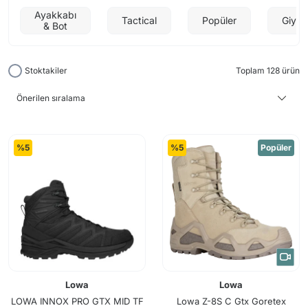
Ayakkabı
Tactical
Popüler
Giyim
& Bot
Stoktakiler
Toplam 128 ürün
%5
%5
Popüler
Lowa
Lowa
LOWA INNOX PRO GTX MID TF
Lowa Z-8S C Gtx Goretex