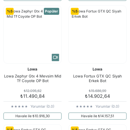
%5
Popüler
%5
Lowa
Lowa
Lowa Zephyr Gtx 4 Mevsim Mid
Lowa Fortux GTX QC Siyah
Tf Coyote OP Bot
Erkek Bot
₺12.095,62
₺15.686,99
₺11.490,84
₺14.902,64
Yorumlar (0.0)
Yorumlar (0.0)
Havale ile ₺10.916,30
Havale ile ₺14.157,51
%5
%5