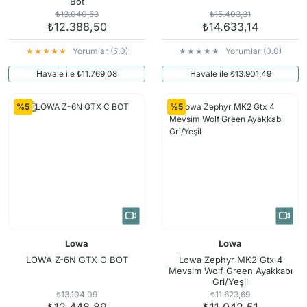
Bot
₺13.040,53
₺15.403,31
₺12.388,50
₺14.633,14
Yorumlar (5.0)
Yorumlar (0.0)
Havale ile ₺11.769,08
Havale ile ₺13.901,49
%5
%5
Lowa
Lowa
LOWA Z-6N GTX C BOT
Lowa Zephyr MK2 Gtx 4
Mevsim Wolf Green Ayakkabı
Gri/Yeşil
₺13.104,09
₺11.623,69
₺12.448,89
₺11.042,51