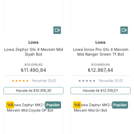
Lowa
Lowa
Lowa Zephyr Gtx 4 Mevsim Mid
Lowa İnnox Pro Gtx 4 Mevsim
Siyah Bot
Mid Ranger Green Tf Bot
₺12.095,62
₺13.649,94
₺11.490,84
₺12.967,44
Yorumlar (5.0)
Yorumlar (0.0)
Havale ile ₺10.916,30
Havale ile ₺12.319,07
%5
Popüler
%5
Popüler