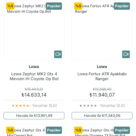
%5
Popüler
%5
Popüler
Lowa
Lowa
Lowa Zephyr MK2 Gtx 4
Lowa Fortux ATR Ayakkabı
Mevsim Hi Coyote Op Bot
Ranger
₺15.403,31
₺12.568,49
₺14.633,14
₺11.940,07
Yorumlar (5.0)
Yorumlar (0.0)
Havale ile ₺13.901,49
Havale ile ₺11.343,06
%5
Popüler
%5
Popüler