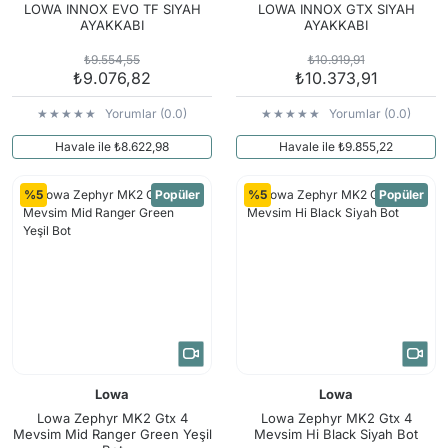
LOWA INNOX EVO TF SIYAH
LOWA INNOX GTX SIYAH
AYAKKABI
AYAKKABI
₺9.554,55
₺10.919,91
₺9.076,82
₺10.373,91
Yorumlar (0.0)
Yorumlar (0.0)
Havale ile ₺8.622,98
Havale ile ₺9.855,22
%5
Popüler
%5
Popüler
Lowa
Lowa
Lowa Zephyr MK2 Gtx 4
Lowa Zephyr MK2 Gtx 4
Mevsim Mid Ranger Green Yeşil
Mevsim Hi Black Siyah Bot