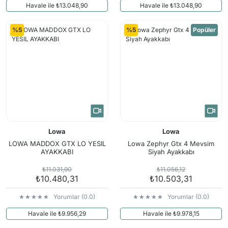
Havale ile ₺13.048,90
Havale ile ₺13.048,90
%5
%5
Popüler
Lowa
Lowa
LOWA MADDOX GTX LO YESIL
Lowa Zephyr Gtx 4 Mevsim
AYAKKABI
Siyah Ayakkabı
₺11.031,90
₺11.056,12
₺10.480,31
₺10.503,31
Yorumlar (0.0)
Yorumlar (0.0)
Havale ile ₺9.956,29
Havale ile ₺9.978,15