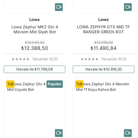
Lowa
Lowa
Lowa Zephyr MK2 Gtx 4
LOWA ZEPHYR GTX MID TF
Mevsim Mid Siyah Bot
RANGER GREEN BOT
₺13.040,53
₺12.095,62
₺12.388,50
₺11.490,84
Yorumlar (0.0)
Yorumlar (0.0)
Havale ile ₺11.769,08
Havale ile ₺10.916,30
%5
Popüler
%5