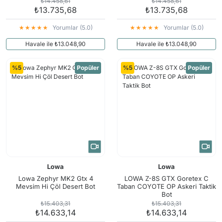
₺14.458,61
₺14.458,61
₺13.735,68
₺13.735,68
Yorumlar (5.0)
Yorumlar (5.0)
Havale ile ₺13.048,90
Havale ile ₺13.048,90
%5
Popüler
%5
Popüler
Lowa
Lowa
Lowa Zephyr MK2 Gtx 4
LOWA Z-8S GTX Goretex C
Mevsim Hi Çöl Desert Bot
Taban COYOTE OP Askeri Taktik
Bot
₺15.403,31
₺15.403,31
₺14.633,14
₺14.633,14