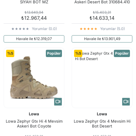
SIYAH BOT MZ
Askeri Desert Bot 310684.410
₺13.649,94
₺15.403,31
₺12.967,44
₺14.633,14
Yorumlar (0.0)
Yorumlar (5.0)
Havale ile ₺12.319,07
Havale ile ₺13.901,49
%5
Popüler
%5
Popüler
Lowa
Lowa
Lowa Zephyr Gtx Hi 4 Mevsim
Lowa Zephyr Gtx 4 Mevsim Hi
Askeri Bot Coyote
Bot Desert