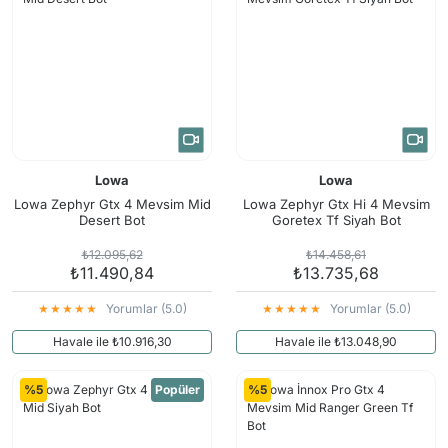
Lowa
Lowa
Lowa Zephyr Gtx 4 Mevsim Mid
Lowa Zephyr Gtx Hi 4 Mevsim
Desert Bot
Goretex Tf Siyah Bot
₺12.095,62
₺14.458,61
₺11.490,84
₺13.735,68
Yorumlar (5.0)
Yorumlar (5.0)
Havale ile ₺10.916,30
Havale ile ₺13.048,90
%5
Popüler
%5