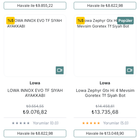
Havale ile ₺9.855,22
Havale ile ₺8.622,98
%5
%5
Popüler
Lowa
Lowa
LOWA INNOX EVO TF SIYAH
Lowa Zephyr Gtx Hi 4 Mevsim
AYAKKABI
Goretex Tf Siyah Bot
₺9.554,55
₺14.458,61
₺9.076,82
₺13.735,68
Yorumlar (0.0)
Yorumlar (5.0)
Havale ile ₺8.622,98
Havale ile ₺13.048,90