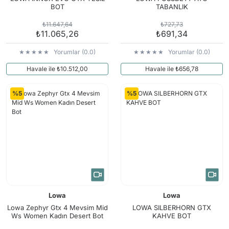
BOT
TABANLIK
₺11.647,64
₺727,73
₺11.065,26
₺691,34
Yorumlar (0.0)
Yorumlar (0.0)
Havale ile ₺10.512,00
Havale ile ₺656,78
%5
%5
Lowa
Lowa
Lowa Zephyr Gtx 4 Mevsim Mid
LOWA SILBERHORN GTX
Ws Women Kadın Desert Bot
KAHVE BOT