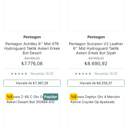
Pentagon
Pentagon
Pentagon Achilles 6'' Mid XTR
Pentagon Scorpion V2 Leather
Hydroguard Taktik Askeri Erkek
6'' Mid Hydroguard Taktik
Bot Desert
Askeri Erkek Bot Siyah
₺9.148,33
₺9.148,33
₺7.776,08
₺8.690,92
Yorumlar (0.0)
Yorumlar (0.0)
Havale ile ₺7.387,28
Havale ile ₺8.256,37
%5
Popüler
%5