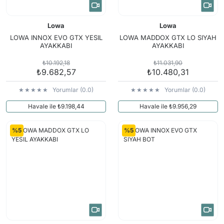
Lowa
Lowa
LOWA INNOX EVO GTX YESIL
LOWA MADDOX GTX LO SIYAH
AYAKKABI
AYAKKABI
₺10.192,18
₺11.031,90
₺9.682,57
₺10.480,31
Yorumlar (0.0)
Yorumlar (0.0)
Havale ile ₺9.198,44
Havale ile ₺9.956,29
%5
%5