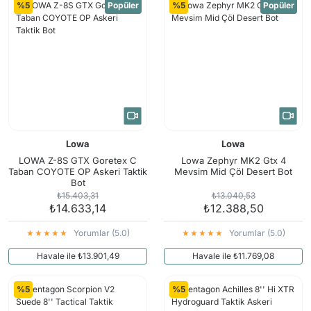
%5
Popüler
%5
Popüler
Lowa
Lowa
LOWA Z-8S GTX Goretex C
Lowa Zephyr MK2 Gtx 4
Taban COYOTE OP Askeri Taktik
Mevsim Mid Çöl Desert Bot
Bot
₺15.403,31
₺13.040,53
₺14.633,14
₺12.388,50
Yorumlar (5.0)
Yorumlar (5.0)
Havale ile ₺13.901,49
Havale ile ₺11.769,08
%5
%5