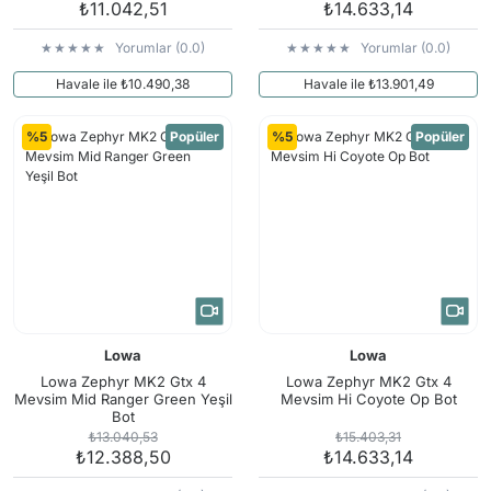
₺11.042,51
₺14.633,14
Yorumlar (0.0)
Yorumlar (0.0)
Havale ile ₺10.490,38
Havale ile ₺13.901,49
%5
Popüler
%5
Popüler
Lowa
Lowa
Lowa Zephyr MK2 Gtx 4
Lowa Zephyr MK2 Gtx 4
Mevsim Mid Ranger Green Yeşil
Mevsim Hi Coyote Op Bot
Bot
₺13.040,53
₺15.403,31
₺12.388,50
₺14.633,14