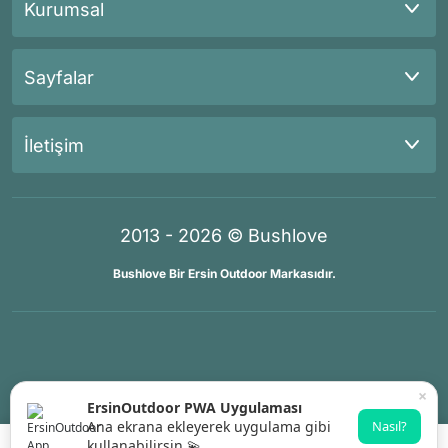
Kurumsal
Sayfalar
İletişim
2013 - 2026 © Bushlove
Bushlove Bir Ersin Outdoor Markasıdır.
®
®
İKOMERS
/
IdeaSoft
Premium Partner
×
ErsinOutdoor PWA Uygulaması
Ana ekrana ekleyerek uygulama gibi
Nasıl?
kullanabilirsin 💫