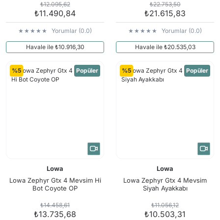
₺12.095,62
₺22.753,50
₺11.490,84
₺21.615,83
Yorumlar (0.0)
Yorumlar (0.0)
Havale ile ₺10.916,30
Havale ile ₺20.535,03
%5
Popüler
%5
Popüler
Lowa
Lowa
Lowa Zephyr Gtx 4 Mevsim Hi
Lowa Zephyr Gtx 4 Mevsim
Bot Coyote OP
Siyah Ayakkabı
₺14.458,61
₺11.056,12
₺13.735,68
₺10.503,31