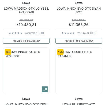
Lowa
Lowa
LOWA MADDOX GTX LO YESIL
LOWA INNOX EVO GTX SIYAH
AYAKKABI
BOT
₺11.031,90
₺11.647,64
₺10.480,31
₺11.065,26
Yorumlar (0.0)
Yorumlar (0.0)
Havale ile ₺9.956,29
Havale ile ₺10.512,00
%5
%5
Lowa
Lowa
LOWA INNOX EVO GTX YESIL
LOWA FUSSBETT-ATC