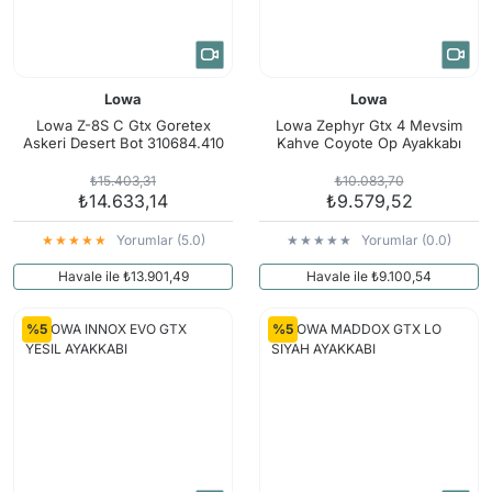
Lowa
Lowa
Lowa Z-8S C Gtx Goretex
Lowa Zephyr Gtx 4 Mevsim
Askeri Desert Bot 310684.410
Kahve Coyote Op Ayakkabı
₺15.403,31
₺10.083,70
₺14.633,14
₺9.579,52
Yorumlar (5.0)
Yorumlar (0.0)
Havale ile ₺13.901,49
Havale ile ₺9.100,54
%5
%5