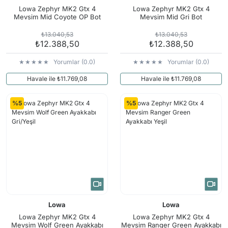
Arama Kurtarma Dronları
Lowa Zephyr MK2 Gtx 4
Lowa Zephyr MK2 Gtx 4
Mevsim Mid Coyote OP Bot
Mevsim Mid Gri Bot
Arama Kurtarma Termal Kameraları
₺13.040,53
₺13.040,53
Arama Kurtarma Solunum Ekipmanları
₺12.388,50
₺12.388,50
Arama Kurtarma Sistemleri
Yorumlar (0.0)
Yorumlar (0.0)
Arama Kurtarma Bug Out Bag
Havale ile ₺11.769,08
Havale ile ₺11.769,08
Arama Kurtarma Eğitim Mankenleri
Arama Kurtarma Merdiveni
%5
%5
Arama Kurtarma İniş ve Emniyet Aletleri
Arama Kurtarma Kiti
Arama Kurtarma El Tipi Gpsler
Arama Kurtarma Uydu İletişim Cihazları
Lowa
Lowa
Lowa Zephyr MK2 Gtx 4
Lowa Zephyr MK2 Gtx 4
Mevsim Wolf Green Ayakkabı
Mevsim Ranger Green Ayakkabı