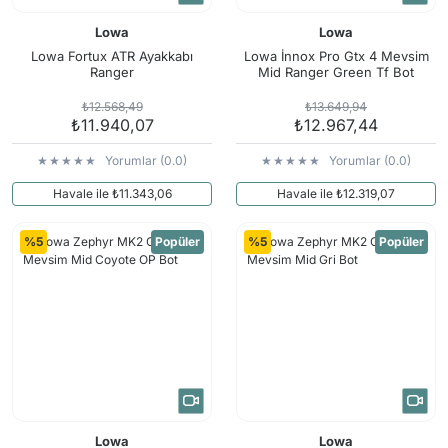
Lowa
Lowa
Lowa Fortux ATR Ayakkabı
Lowa İnnox Pro Gtx 4 Mevsim
Ranger
Mid Ranger Green Tf Bot
₺12.568,49
₺13.649,94
₺11.940,07
₺12.967,44
Yorumlar (0.0)
Yorumlar (0.0)
Havale ile ₺11.343,06
Havale ile ₺12.319,07
%5
Popüler
%5
Popüler
Lowa
Lowa