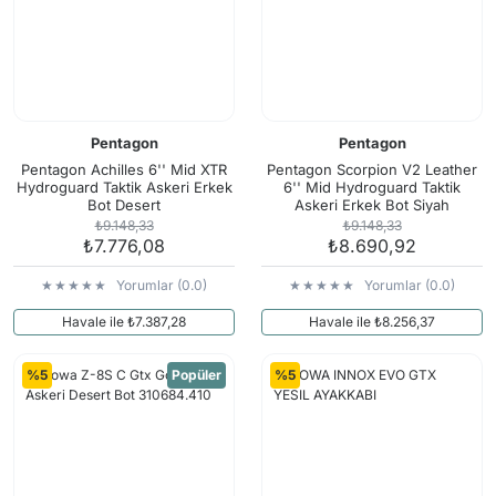
Pentagon
Pentagon
Pentagon Achilles 6'' Mid XTR
Pentagon Scorpion V2 Leather
Hydroguard Taktik Askeri Erkek
6'' Mid Hydroguard Taktik
Bot Desert
Askeri Erkek Bot Siyah
₺9.148,33
₺9.148,33
₺7.776,08
₺8.690,92
Yorumlar (0.0)
Yorumlar (0.0)
Havale ile ₺7.387,28
Havale ile ₺8.256,37
%5
Popüler
%5