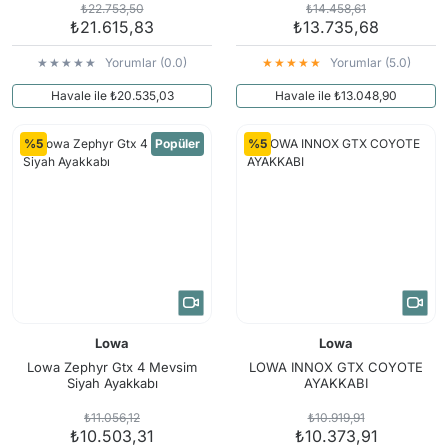
₺22.753,50
₺14.458,61
₺21.615,83
₺13.735,68
Yorumlar (0.0)
Yorumlar (5.0)
Havale ile ₺20.535,03
Havale ile ₺13.048,90
%5
Popüler
%5
Lowa
Lowa
Lowa Zephyr Gtx 4 Mevsim
LOWA INNOX GTX COYOTE
Siyah Ayakkabı
AYAKKABI
₺11.056,12
₺10.919,91
₺10.503,31
₺10.373,91