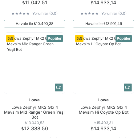
₺11.042,51
₺14.633,14
Yorumlar (0.0)
Yorumlar (0.0)
Havale ile ₺10.490,38
Havale ile ₺13.901,49
%5
Popüler
%5
Popüler
Lowa
Lowa
Lowa Zephyr MK2 Gtx 4
Lowa Zephyr MK2 Gtx 4
Mevsim Mid Ranger Green Yeşil
Mevsim Hi Coyote Op Bot
Bot
₺13.040,53
₺15.403,31
₺12.388,50
₺14.633,14