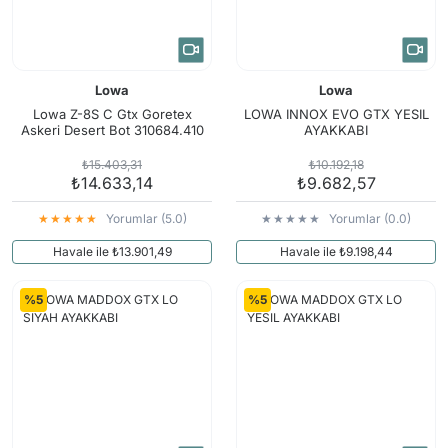
Lowa
Lowa
Lowa Z-8S C Gtx Goretex
LOWA INNOX EVO GTX YESIL
Askeri Desert Bot 310684.410
AYAKKABI
₺15.403,31
₺10.192,18
₺14.633,14
₺9.682,57
Yorumlar (5.0)
Yorumlar (0.0)
Havale ile ₺13.901,49
Havale ile ₺9.198,44
%5
%5