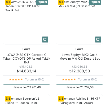
%5
Popüler
%5
Popüler
Lowa
Lowa
LOWA Z-8S GTX Goretex C
Lowa Zephyr MK2 Gtx 4
Taban COYOTE OP Askeri Taktik
Mevsim Mid Çöl Desert Bot
Bot
₺15.403,31
₺13.040,53
₺14.633,14
₺12.388,50
Yorumlar (5.0)
Yorumlar (5.0)
Havale ile ₺13.901,49
Havale ile ₺11.769,08
%5
%5