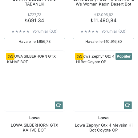
TABANLIK
Ws Women Kadın Desert Bot
₺727,73
₺12.095,62
₺691,34
₺11.490,84
Yorumlar (0.0)
Yorumlar (0.0)
Havale ile ₺656,78
Havale ile ₺10.916,30
%5
%5
Popüler
Lowa
Lowa
LOWA SILBERHORN GTX
Lowa Zephyr Gtx 4 Mevsim Hi
KAHVE BOT
Bot Coyote OP