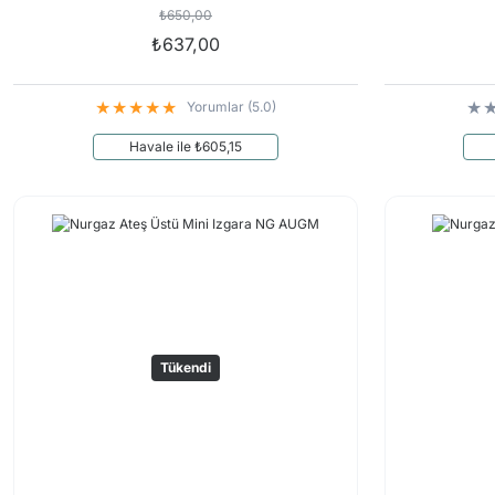
₺650,00
₺637,00
Yorumlar (5.0)
Havale ile ₺605,15
Tükendi