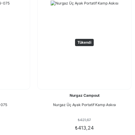
Tükendi
Nurgaz Campout
-075
Nurgaz Üç Ayak Portatif Kamp Askısı
₺421,67
₺413,24