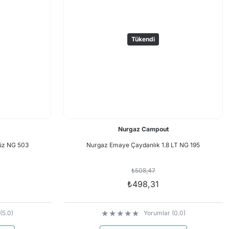
Tükendi
Nurgaz Campout
üz NG 503
Nurgaz Emaye Çaydanlık 1.8 LT NG 195
₺508,47
₺498,31
(5.0)
Yorumlar (0.0)