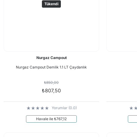
Tükendi
Nurgaz Campout
Nurgaz Campout Demlik 1.1 LT Çaydanlık
₺850,00
₺807,50
Yorumlar (0.0)
Havale ile ₺767,12