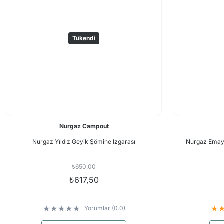
Tükendi
Nurgaz Campout
Nurgaz Yıldız Geyik Şömine Izgarası
Nurgaz Emaye
₺650,00
₺617,50
Yorumlar (0.0)