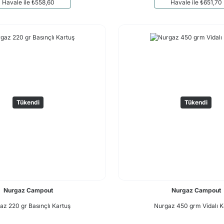
Havale ile ₺558,60
Havale ile ₺651,70
Tükendi
Tükendi
Nurgaz Campout
Nurgaz Campout
az 220 gr Basınçlı Kartuş
Nurgaz 450 grm Vidalı K