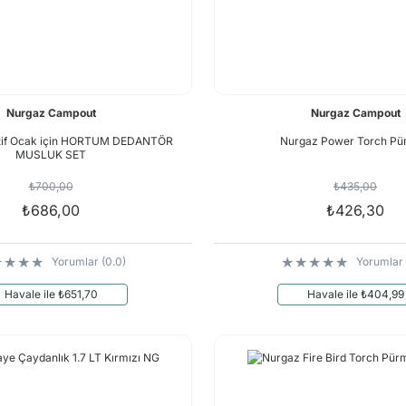
Nurgaz Campout
Nurgaz Campout
atif Ocak için HORTUM DEDANTÖR
Nurgaz Power Torch P
MUSLUK SET
₺700,00
₺435,00
₺686,00
₺426,30
Yorumlar (0.0)
Yorumlar 
Havale ile ₺651,70
Havale ile ₺404,99