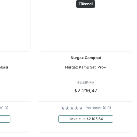
Tükendi
Nurgaz Campout
obası
Nurgaz Kamp Seti Pro+
₺2.261,70
₺2.216,47
(0.0)
Yorumlar (0.0)
0
Havale ile ₺2.105,64