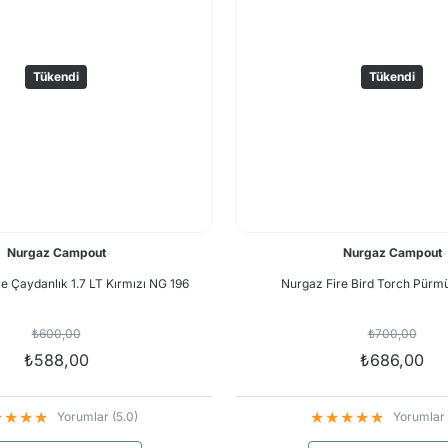
Tükendi
Tükendi
Nurgaz Campout
Nurgaz Campout
 Çaydanlık 1.7 LT Kırmızı NG 196
Nurgaz Fire Bird Torch Pürm
₺600,00
₺700,00
₺588,00
₺686,00
Yorumlar (5.0)
Yorumlar 