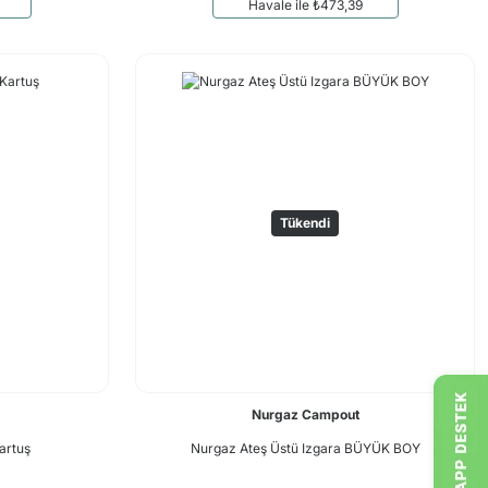
Havale ile ₺473,39
Tükendi
Nurgaz Campout
artuş
Nurgaz Ateş Üstü Izgara BÜYÜK BOY