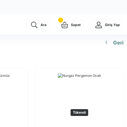
Ara
Sepet
Giriş Yap
Geri
Tükendi