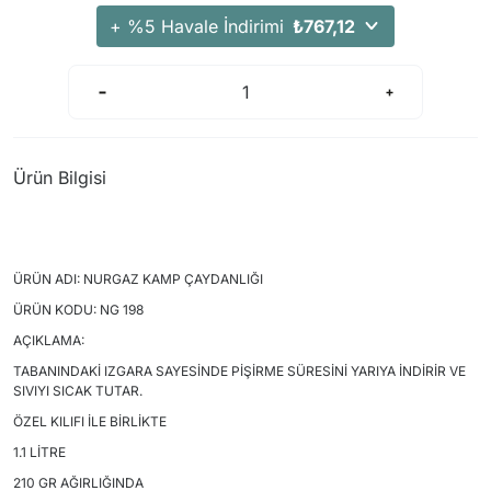
Arama Kurtarma Dronları
+ %5 Havale İndirimi
₺767,12
Arama Kurtarma Termal Kameraları
Arama Kurtarma Solunum Ekipmanları
Arama Kurtarma Sistemleri
Arama Kurtarma Bug Out Bag
Ürün Bilgisi
Arama Kurtarma Eğitim Mankenleri
Arama Kurtarma Merdiveni
Arama Kurtarma İniş ve Emniyet Aletleri
ÜRÜN ADI: NURGAZ KAMP ÇAYDANLIĞI
Arama Kurtarma Kiti
ÜRÜN KODU: NG 198
Arama Kurtarma El Tipi Gpsler
AÇIKLAMA:
Arama Kurtarma Uydu İletişim Cihazları
TABANINDAKİ IZGARA SAYESİNDE PİŞİRME SÜRESİNİ YARIYA İNDİRİR VE
SIVIYI SICAK TUTAR.
ÖZEL KILIFI İLE BİRLİKTE
1.1 LİTRE
210 GR AĞIRLIĞINDA