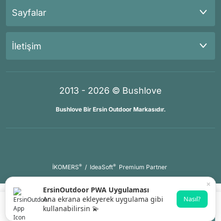
Sayfalar
İletişim
2013 - 2026 © Bushlove
Bushlove Bir Ersin Outdoor Markasıdır.
®
®
İKOMERS
/
IdeaSoft
Premium Partner
×
ErsinOutdoor PWA Uygulaması
Ana ekrana ekleyerek uygulama gibi
Nasıl?
kullanabilirsin 💫
Gelince Haber Ver
Whatsapp Destek