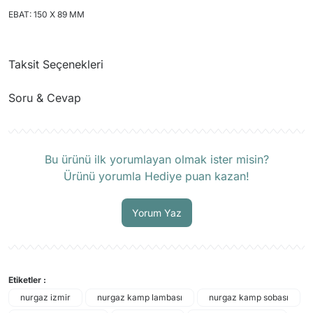
EBAT: 150 X 89 MM
Taksit Seçenekleri
Soru & Cevap
Ürün hakkında henüz soru sorulmamış.
Bu ürünü ilk yorumlayan olmak ister misin?
Ürünü yorumla Hediye puan kazan!
Soru Sor
Yorum Yaz
Etiketler :
nurgaz izmir
nurgaz kamp lambası
nurgaz kamp sobası