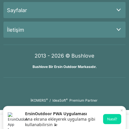
Sayfalar
İletişim
2013 - 2026 © Bushlove
Bushlove Bir Ersin Outdoor Markasıdır.
®
®
İKOMERS
/
IdeaSoft
Premium Partner
×
ErsinOutdoor PWA Uygulaması
Ana ekrana ekleyerek uygulama gibi
Nasıl?
kullanabilirsin 💫
Gelince Haber Ver
Whatsapp Destek