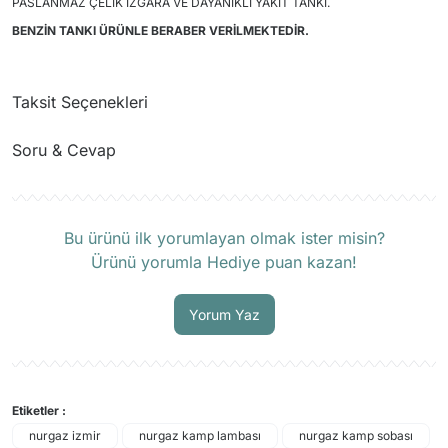
PASLANMAZ ÇELİK IZGARA VE DAYANIKLI YAKIT TANKI.
BENZİN TANKI ÜRÜNLE BERABER VERİLMEKTEDİR.
Taksit Seçenekleri
Soru & Cevap
Ürün hakkında henüz soru sorulmamış.
Bu ürünü ilk yorumlayan olmak ister misin?
Ürünü yorumla Hediye puan kazan!
Soru Sor
Yorum Yaz
Etiketler :
nurgaz izmir
nurgaz kamp lambası
nurgaz kamp sobası