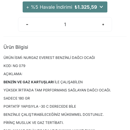
+ %5 Havale İndirimi
₺1.325,59
Ürün Bilgisi
ÜRÜN İSMİ: NURGAZ EVEREST BENZİNLİ DAĞCI OCAĞI
KOD: NG 079
AÇIKLAMA:
BENZİN VE GAZ KARTUŞLARI
İLE ÇALIŞABİLEN
YÜKSEK İRTİFADA TAM PERFORMANS SAĞLAYAN DAĞCI OCAĞI.
SADECE 180 GR
PORTATİF YAPISIYLA -30 C DERECEDE BİLE
BENZİNLE ÇALIŞTIRABİLECEĞİNİZ MÜKEMMEL DOSTUNUZ.
PİRİNÇ MUSLUK VE GAZ TERTİBATI.