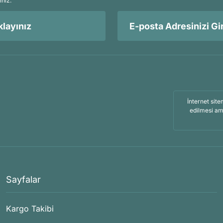
iniz.
layınız
İnternet site
edilmesi am
Sayfalar
Kargo Takibi