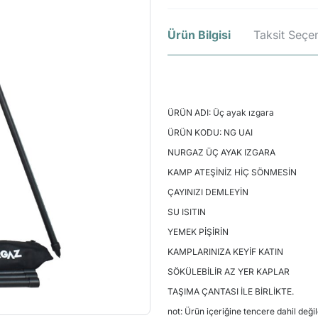
Ürün Bilgisi
Taksit Seçen
ÜRÜN ADI: Üç ayak ızgara
ÜRÜN KODU: NG UAI
NURGAZ ÜÇ AYAK IZGARA
KAMP ATEŞİNİZ HİÇ SÖNMESİN
ÇAYINIZI DEMLEYİN
SU ISITIN
YEMEK PİŞİRİN
KAMPLARINIZA KEYİF KATIN
SÖKÜLEBİLİR AZ YER KAPLAR
TAŞIMA ÇANTASI İLE BİRLİKTE.
not: Ürün içeriğine tencere dahil değil