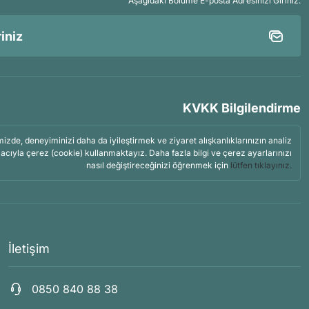
Aşağıdaki Bölüme E-posta Adresinizi Giriniz.
KVKK Bilgilendirme
mizde, deneyiminizi daha da iyileştirmek ve ziyaret alışkanlıklarınızın analiz
acıyla çerez (cookie) kullanmaktayız. Daha fazla bilgi ve çerez ayarlarınızı
nasıl değiştireceğinizi öğrenmek için
lütfen tıklayınız.
İletişim
0850 840 88 38