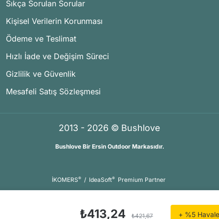
Sıkça Sorulan Sorular
Kişisel Verilerin Korunması
Ödeme ve Teslimat
Hızlı İade ve Değişim Süreci
Gizlilik ve Güvenlik
Mesafeli Satış Sözleşmesi
2013 - 2026 © Bushlove
Bushlove Bir Ersin Outdoor Markasıdır.
®
®
İKOMERS
/
IdeaSoft
Premium Partner
₺413,24
+ %5 Havale 
₺421,67