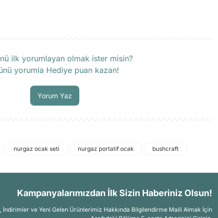
rün hakkında henüz soru sorulmamış.
nü ilk yorumlayan olmak ister misin?
ünü yorumla Hediye puan kazan!
Soru Sor
Yorum Yaz
nurgaz ocak seti
nurgaz portatif ocak
bushcraft
Kampanyalarımızdan İlk Sizin Haberiniz Olsun!
İndirimler ve Yeni Gelen Ürünlerimiz Hakkında Bilgilendirme Maili Almak İçin