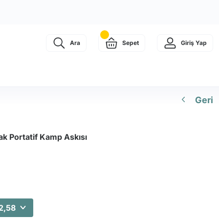
Ara
Sepet
Giriş Yap
Geri
k Portatif Kamp Askısı
2,58