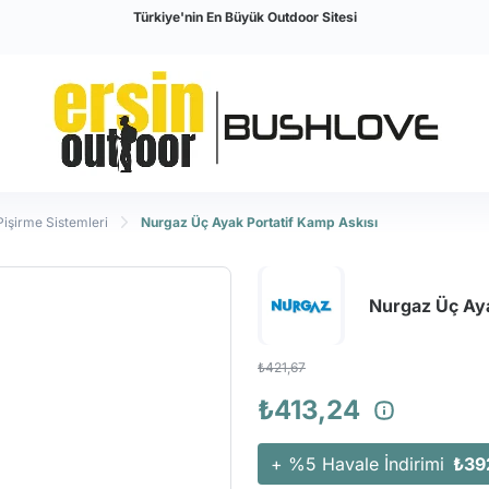
Türkiye'nin En Büyük Outdoor Sitesi
işirme Sistemleri
Nurgaz Üç Ayak Portatif Kamp Askısı
Nurgaz Üç Aya
₺421,67
₺413,24
+ %5 Havale İndirimi
₺39