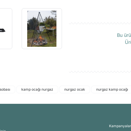
Ü
Bu ürü
Ür
sobası
kamp ocağı nurgaz
nurgaz ocak
nurgaz kamp ocağı
Kampanyalar, 