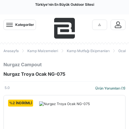
Türkiye'nin En Büyük Outdoor Sitesi
Kategoriler
Anasayfa
Kamp Malzemeleri
Kamp Mutfağı Ekipmanları
Ocak P
Nurgaz Campout
Nurgaz Troya Ocak NG-075
5.0
Ürün Yorumları (1)
%2 İNDİRİMLİ