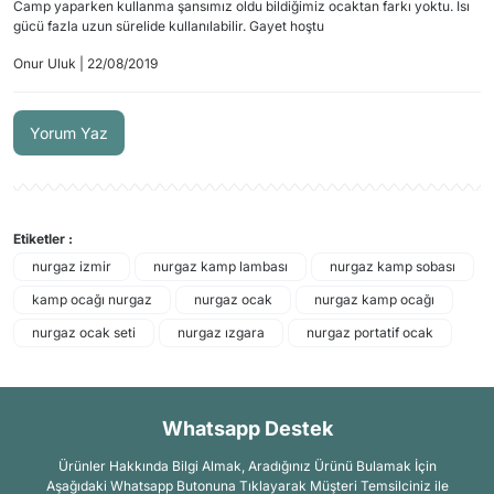
Camp yaparken kullanma şansımız oldu bildiğimiz ocaktan farkı yoktu. Isı
gücü fazla uzun sürelide kullanılabilir. Gayet hoştu
Onur Uluk | 22/08/2019
Yorum Yaz
Etiketler :
nurgaz izmir
nurgaz kamp lambası
nurgaz kamp sobası
kamp ocağı nurgaz
nurgaz ocak
nurgaz kamp ocağı
nurgaz ocak seti
nurgaz ızgara
nurgaz portatif ocak
Whatsapp Destek
Ürünler Hakkında Bilgi Almak, Aradığınız Ürünü Bulamak İçin
Aşağıdaki Whatsapp Butonuna Tıklayarak Müşteri Temsilciniz ile