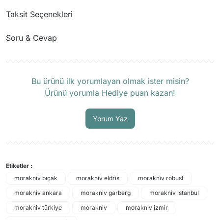
Taksit Seçenekleri
Soru & Cevap
Ürün hakkında henüz soru sorulmamış.
Bu ürünü ilk yorumlayan olmak ister misin?
Ürünü yorumla Hediye puan kazan!
Soru Sor
Yorum Yaz
Etiketler :
morakniv bıçak
morakniv eldris
morakniv robust
morakniv ankara
morakniv garberg
morakniv istanbul
morakniv türkiye
morakniv
morakniv izmir