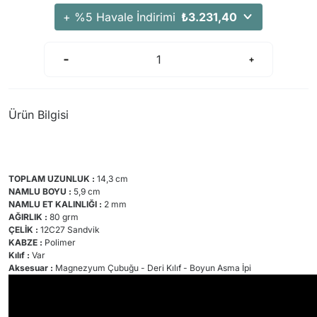
Arama Kurtarma Dronları
+ %5 Havale İndirimi
₺3.231,40
Arama Kurtarma Termal Kameraları
Arama Kurtarma Solunum Ekipmanları
Arama Kurtarma Sistemleri
Arama Kurtarma Bug Out Bag
Ürün Bilgisi
Arama Kurtarma Eğitim Mankenleri
Arama Kurtarma Merdiveni
Arama Kurtarma İniş ve Emniyet Aletleri
TOPLAM UZUNLUK :
14,3 cm
Arama Kurtarma Kiti
NAMLU BOYU :
5,9 cm
NAMLU ET KALINLIĞI :
2 mm
Arama Kurtarma El Tipi Gpsler
AĞIRLIK :
80 grm
ÇELİK :
Arama Kurtarma Uydu İletişim Cihazları
12C27 Sandvik
KABZE :
Polimer
Kılıf :
Var
Aksesuar :
Magnezyum Çubuğu - Deri Kılıf - Boyun Asma İpi