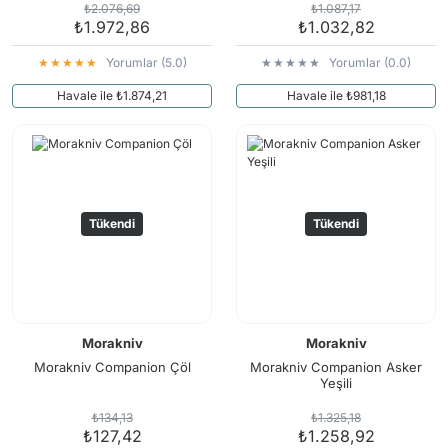
₺2.076,69
₺1.087,17
₺1.972,86
₺1.032,82
Yorumlar (5.0)
Yorumlar (0.0)
Havale ile ₺1.874,21
Havale ile ₺981,18
Tükendi
Tükendi
Morakniv
Morakniv
Morakniv Companion Çöl
Morakniv Companion Asker
Yeşili
₺134,13
₺1.325,18
₺127,42
₺1.258,92