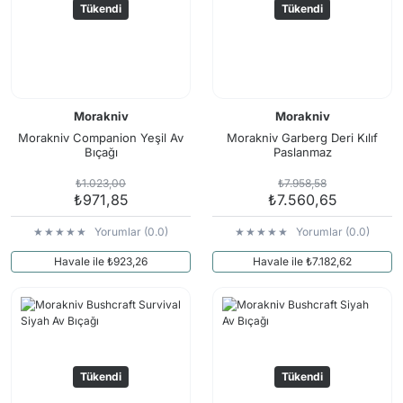
Tükendi
Tükendi
Morakniv
Morakniv
Morakniv Companion Yeşil Av
Morakniv Garberg Deri Kılıf
Bıçağı
Paslanmaz
₺1.023,00
₺7.958,58
₺971,85
₺7.560,65
Yorumlar (0.0)
Yorumlar (0.0)
Havale ile ₺923,26
Havale ile ₺7.182,62
Tükendi
Tükendi