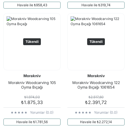
Havale ile ₺958,43
Havale ile ₺319,74
Tükendi
Tükendi
Morakniv
Morakniv
Morakniv Woodcarving 105
Morakniv Woodcarving 122
Oyma Bıçağı
Oyma Bıçağı 1061654
₺1.974,03
₺2.517,60
₺1.875,33
₺2.391,72
Yorumlar (0.0)
Yorumlar (0.0)
Havale ile ₺1.781,56
Havale ile ₺2.272,14