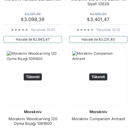
Siyah 12629
₺3.261,46
₺3.580,50
₺3.098,39
₺3.401,47
Yorumlar (0.0)
Yorumlar (0.0)
Havale ile ₺2.943,47
Havale ile ₺3.231,40
Tükendi
Tükendi
Morakniv
Morakniv
Morakniv Woodcarving 120
Morakniv Companion Antrasit
Oyma Bıçağı 1061600