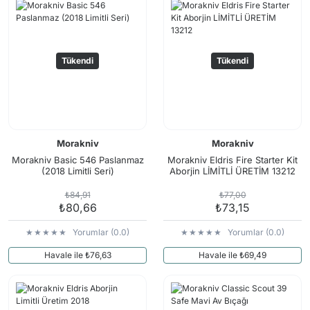
Tükendi
Tükendi
Morakniv
Morakniv
Morakniv Basic 546 Paslanmaz
Morakniv Eldris Fire Starter Kit
(2018 Limitli Seri)
Aborjin LİMİTLİ ÜRETİM 13212
₺84,91
₺77,00
₺80,66
₺73,15
Yorumlar (0.0)
Yorumlar (0.0)
Havale ile ₺76,63
Havale ile ₺69,49