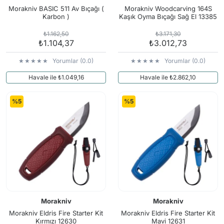
Morakniv BASIC 511 Av Bıçağı (
Morakniv Woodcarving 164S
Karbon )
Kaşık Oyma Bıçağı Sağ El 13385
₺1.162,50
₺3.171,30
₺1.104,37
₺3.012,73
Yorumlar (0.0)
Yorumlar (0.0)
Havale ile ₺1.049,16
Havale ile ₺2.862,10
%5
%5
Morakniv
Morakniv
Morakniv Eldris Fire Starter Kit
Morakniv Eldris Fire Starter Kit
Kırmızı 12630
Mavi 12631