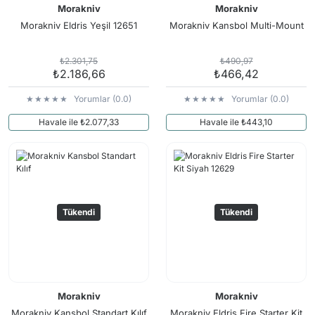
Morakniv
Morakniv
Morakniv Eldris Yeşil 12651
Morakniv Kansbol Multi-Mount
₺2.301,75
₺490,97
₺2.186,66
₺466,42
Yorumlar (0.0)
Yorumlar (0.0)
Havale ile ₺2.077,33
Havale ile ₺443,10
Tükendi
Tükendi
Morakniv
Morakniv
Morakniv Kansbol Standart Kılıf
Morakniv Eldris Fire Starter Kit