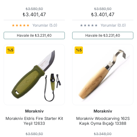
₺3.580,50
₺3.580,50
₺3.401,47
₺3.401,47
Yorumlar (5.0)
Yorumlar (0.0)
Havale ile ₺3.231,40
Havale ile ₺3.231,40
%5
%5
Morakniv
Morakniv
Morakniv Eldris Fire Starter Kit
Morakniv Woodcarving 162S
Yeşil 12633
Kaşık Oyma Bıçağı 13388
₺3.580,50
₺3.348,00