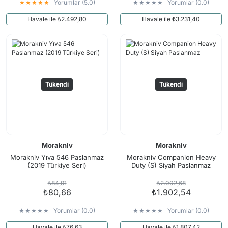
Yorumlar (5.0)
Yorumlar (0.0)
Havale ile ₺2.492,80
Havale ile ₺3.231,40
Tükendi
Tükendi
Morakniv
Morakniv
Morakniv Yıva 546 Paslanmaz
Morakniv Companion Heavy
(2019 Türkiye Seri)
Duty (S) Siyah Paslanmaz
₺84,91
₺2.002,68
₺80,66
₺1.902,54
Yorumlar (0.0)
Yorumlar (0.0)
Havale ile ₺76,63
Havale ile ₺1.807,42