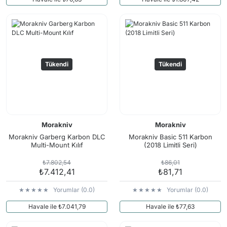
Tükendi
Tükendi
Morakniv
Morakniv
Morakniv Garberg Karbon DLC
Morakniv Basic 511 Karbon
Multi-Mount Kılıf
(2018 Limitli Seri)
₺7.802,54
₺86,01
₺7.412,41
₺81,71
Yorumlar (0.0)
Yorumlar (0.0)
Havale ile ₺7.041,79
Havale ile ₺77,63