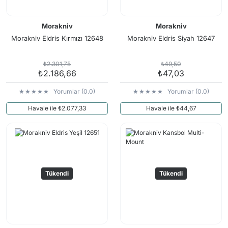
Morakniv
Morakniv
Morakniv Eldris Kırmızı 12648
Morakniv Eldris Siyah 12647
₺2.301,75
₺49,50
₺2.186,66
₺47,03
Yorumlar (0.0)
Yorumlar (0.0)
Havale ile ₺2.077,33
Havale ile ₺44,67
Tükendi
Tükendi