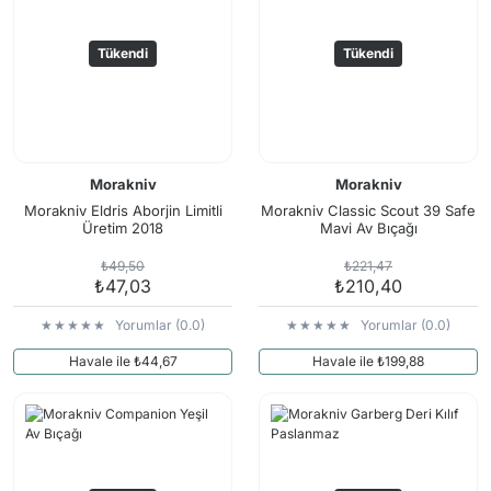
Tükendi
Tükendi
Morakniv
Morakniv
Morakniv Eldris Aborjin Limitli
Morakniv Classic Scout 39 Safe
Üretim 2018
Mavi Av Bıçağı
₺49,50
₺221,47
₺47,03
₺210,40
Yorumlar (0.0)
Yorumlar (0.0)
Havale ile ₺44,67
Havale ile ₺199,88