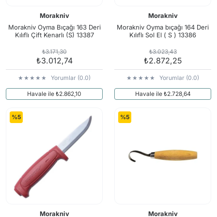
Morakniv
Morakniv
Morakniv Oyma Bıçağı 163 Deri
Morakniv Oyma bıçağı 164 Deri
Kılıflı Çift Kenarlı (S) 13387
Kılıflı Sol El ( S ) 13386
₺3.171,30
₺3.023,43
₺3.012,74
₺2.872,25
Yorumlar (0.0)
Yorumlar (0.0)
Havale ile ₺2.862,10
Havale ile ₺2.728,64
%5
%5
Morakniv
Morakniv