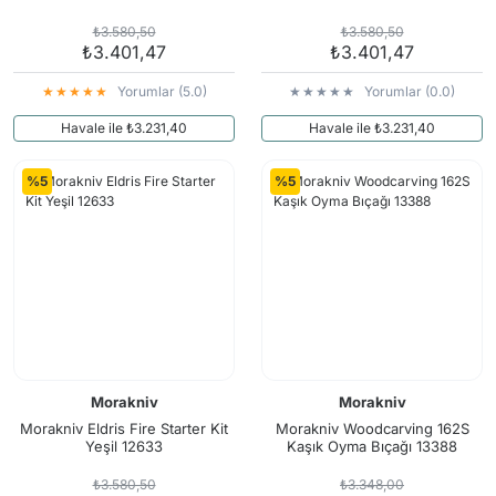
₺3.580,50
₺3.580,50
₺3.401,47
₺3.401,47
Yorumlar (5.0)
Yorumlar (0.0)
Havale ile ₺3.231,40
Havale ile ₺3.231,40
%5
%5
Morakniv
Morakniv
Morakniv Eldris Fire Starter Kit
Morakniv Woodcarving 162S
Yeşil 12633
Kaşık Oyma Bıçağı 13388
₺3.580,50
₺3.348,00