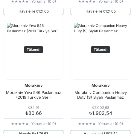
Yorumlar (0.0)
Yorumlar (0.0)
Havale ile ₺121,05
Havale ile ₺121,05
Tükendi
Tükendi
Morakniv
Morakniv
Morakniv Yıva 546 Paslanmaz
Morakniv Companion Heavy
(2019 Türkiye Seri)
Duty (S) Siyah Paslanmaz
₺84,91
₺2.002,68
₺80,66
₺1.902,54
Yorumlar (0.0)
Yorumlar (0.0)
Havale ile ₺76,63
Havale ile ₺1.807,42