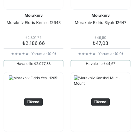
Morakniv
Morakniv
Morakniv Eldris Kırmızı 12648
Morakniv Eldris Siyah 12647
₺2.301,75
₺49,50
₺2.186,66
₺47,03
Yorumlar (0.0)
Yorumlar (0.0)
Havale ile ₺2.077,33
Havale ile ₺44,67
Tükendi
Tükendi