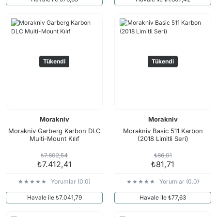
Tükendi
Tükendi
Morakniv
Morakniv
Morakniv Garberg Karbon DLC
Morakniv Basic 511 Karbon
Multi-Mount Kılıf
(2018 Limitli Seri)
₺7.802,54
₺86,01
₺7.412,41
₺81,71
Yorumlar (0.0)
Yorumlar (0.0)
Havale ile ₺7.041,79
Havale ile ₺77,63