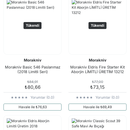
Tükendi
Tükendi
Morakniv
Morakniv
Morakniv Basic 546 Paslanmaz
Morakniv Eldris Fire Starter Kit
(2018 Limitli Seri)
Aborjin LİMİTLİ ÜRETİM 13212
₺84,91
₺77,00
₺80,66
₺73,15
Yorumlar (0.0)
Yorumlar (0.0)
Havale ile ₺76,63
Havale ile ₺69,49