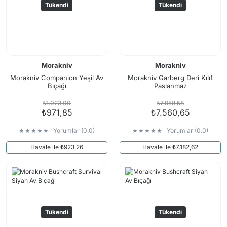
Tükendi
Tükendi
Morakniv
Morakniv
Morakniv Companion Yeşil Av
Morakniv Garberg Deri Kılıf
Bıçağı
Paslanmaz
₺1.023,00
₺7.958,58
₺971,85
₺7.560,65
Yorumlar (0.0)
Yorumlar (0.0)
Havale ile ₺923,26
Havale ile ₺7.182,62
Tükendi
Tükendi