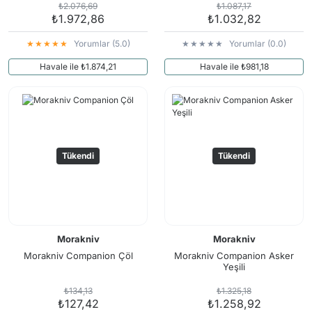
₺2.076,69
₺1.087,17
₺1.972,86
₺1.032,82
Yorumlar (5.0)
Yorumlar (0.0)
Havale ile ₺1.874,21
Havale ile ₺981,18
Tükendi
Tükendi
Morakniv
Morakniv
Morakniv Companion Çöl
Morakniv Companion Asker
Yeşili
₺134,13
₺1.325,18
₺127,42
₺1.258,92