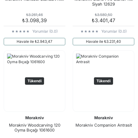
Siyah 12629
₺3.261,46
₺3.580,50
₺3.098,39
₺3.401,47
Yorumlar (0.0)
Yorumlar (0.0)
Havale ile ₺2.943,47
Havale ile ₺3.231,40
Tükendi
Tükendi
Morakniv
Morakniv
Morakniv Woodcarving 120
Morakniv Companion Antrasit
Oyma Bıçağı 1061600