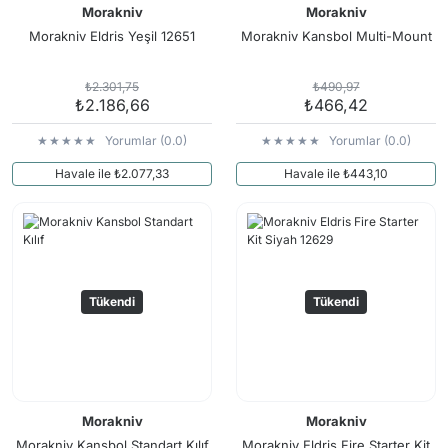
Morakniv
Morakniv
Morakniv Eldris Yeşil 12651
Morakniv Kansbol Multi-Mount
₺2.301,75
₺490,97
₺2.186,66
₺466,42
Yorumlar (0.0)
Yorumlar (0.0)
Havale ile ₺2.077,33
Havale ile ₺443,10
Tükendi
Tükendi
Morakniv
Morakniv
Morakniv Kansbol Standart Kılıf
Morakniv Eldris Fire Starter Kit