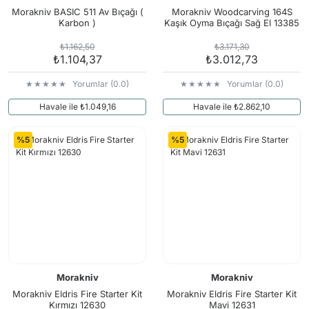
Arama Kurtarma Dronları
Morakniv BASIC 511 Av Bıçağı (
Morakniv Woodcarving 164S
Karbon )
Kaşık Oyma Bıçağı Sağ El 13385
Arama Kurtarma Termal Kameraları
₺1.162,50
₺3.171,30
Arama Kurtarma Solunum Ekipmanları
₺1.104,37
₺3.012,73
Arama Kurtarma Sistemleri
Yorumlar (0.0)
Yorumlar (0.0)
Arama Kurtarma Bug Out Bag
Havale ile ₺1.049,16
Havale ile ₺2.862,10
Arama Kurtarma Eğitim Mankenleri
Arama Kurtarma Merdiveni
%5
%5
Arama Kurtarma İniş ve Emniyet Aletleri
Arama Kurtarma Kiti
Arama Kurtarma El Tipi Gpsler
Arama Kurtarma Uydu İletişim Cihazları
Morakniv
Morakniv
Morakniv Eldris Fire Starter Kit
Morakniv Eldris Fire Starter Kit
Kırmızı 12630
Mavi 12631