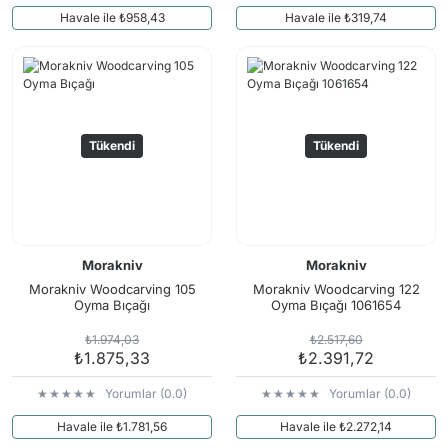
Havale ile ₺958,43
Havale ile ₺319,74
Tükendi
Tükendi
Morakniv
Morakniv
Morakniv Woodcarving 105
Morakniv Woodcarving 122
Oyma Bıçağı
Oyma Bıçağı 1061654
₺1.974,03
₺2.517,60
₺1.875,33
₺2.391,72
Yorumlar (0.0)
Yorumlar (0.0)
Havale ile ₺1.781,56
Havale ile ₺2.272,14