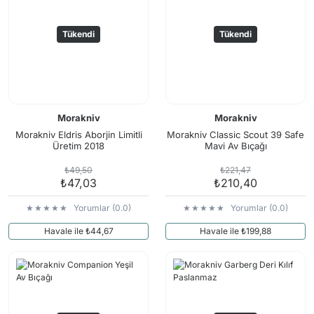
Tükendi
Tükendi
Morakniv
Morakniv
Morakniv Eldris Aborjin Limitli
Morakniv Classic Scout 39 Safe
Üretim 2018
Mavi Av Bıçağı
₺49,50
₺221,47
₺47,03
₺210,40
Yorumlar (0.0)
Yorumlar (0.0)
Havale ile ₺44,67
Havale ile ₺199,88