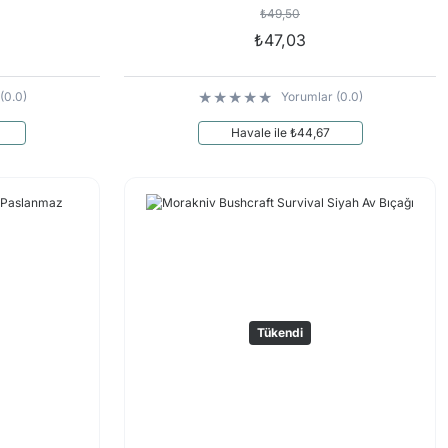
₺49,50
₺47,03
(0.0)
Yorumlar (0.0)
Havale ile ₺44,67
Tükendi