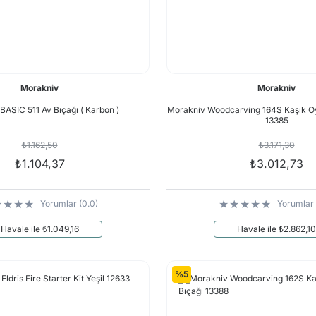
Morakniv
Morakniv
BASIC 511 Av Bıçağı ( Karbon )
Morakniv Woodcarving 164S Kaşık Oy
13385
₺1.162,50
₺3.171,30
₺1.104,37
₺3.012,73
Yorumlar (0.0)
Yorumlar 
Havale ile ₺1.049,16
Havale ile ₺2.862,10
%5