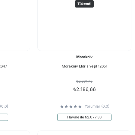
Tükendi
Morakniv
12647
Morakniv Eldris Yeşil 12651
₺2.301,75
₺2.186,66
(0.0)
Yorumlar (0.0)
Havale ile ₺2.077,33