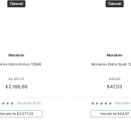
Tükendi
Tükendi
Morakniv
Morakniv
kniv Eldris Kırmızı 12648
Morakniv Eldris Siyah 
₺2.301,75
₺49,50
₺2.186,66
₺47,03
Yorumlar (0.0)
Yorumlar 
Havale ile ₺2.077,33
Havale ile ₺44,67