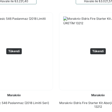
Havale ile ₺3.231,40
Havale ile ₺3.021,5
Tükendi
Tükendi
Morakniv
Morakniv
 546 Paslanmaz (2018 Limitli Seri)
Morakniv Eldris Fire Starter Kit Abor
13212