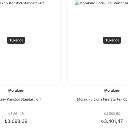
Tükendi
Tükendi
Morakniv
Morakniv
niv Kansbol Standart Kılıf
Morakniv Eldris Fire Starter Kit
₺3.261,46
₺3.580,50
₺3.098,39
₺3.401,47