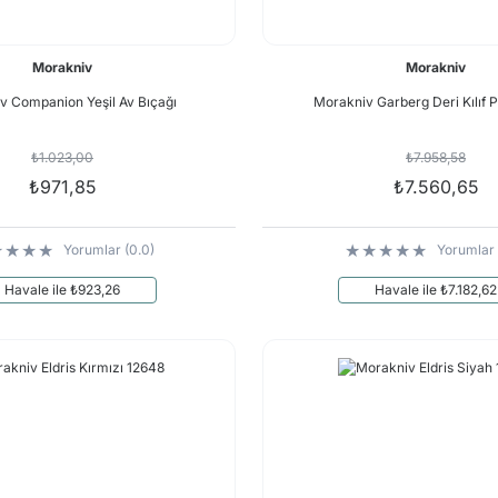
Morakniv
Morakniv
v Companion Yeşil Av Bıçağı
Morakniv Garberg Deri Kılıf
₺1.023,00
₺7.958,58
₺971,85
₺7.560,65
Yorumlar (0.0)
Yorumlar 
Havale ile ₺923,26
Havale ile ₺7.182,62