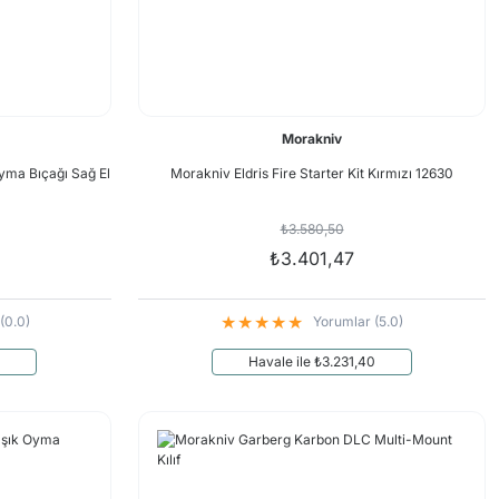
Morakniv
ma Bıçağı Sağ El
Morakniv Eldris Fire Starter Kit Kırmızı 12630
₺3.580,50
₺3.401,47
(0.0)
Yorumlar (5.0)
Havale ile ₺3.231,40