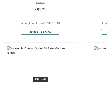
₺86,01
₺81,71
Yorumlar (0.0)
Havale ile ₺77,63
Tükendi