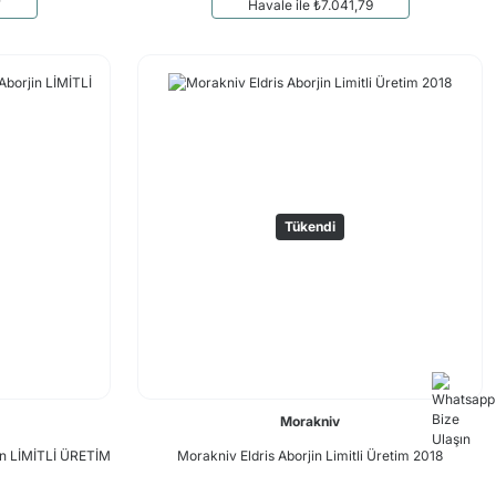
7
Havale ile ₺7.041,79
Tükendi
Morakniv
jin LİMİTLİ ÜRETİM
Morakniv Eldris Aborjin Limitli Üretim 2018