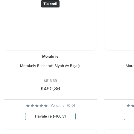
Tükendi
Morakniv
Morakniv Bushcraft Siyah Av Bıçağı
Mora
₺516,69
₺490,86
Yorumlar (0.0)
Havale ile ₺466,31