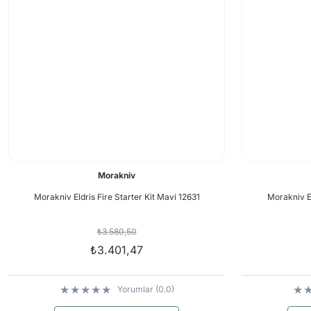
Morakniv
Morakniv Eldris Fire Starter Kit Mavi 12631
Morakniv El
₺3.580,50
₺3.401,47
Yorumlar (0.0)