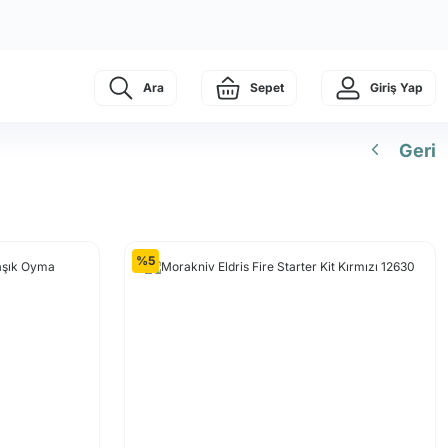
Ara
Sepet
Giriş Yap
Geri
%5