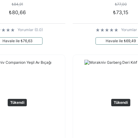
₺84,91
₺77,00
₺80,66
₺73,15
Yorumlar (0.0)
Yorumlar 
Havale ile ₺76,63
Havale ile ₺69,49
Tükendi
Tükendi