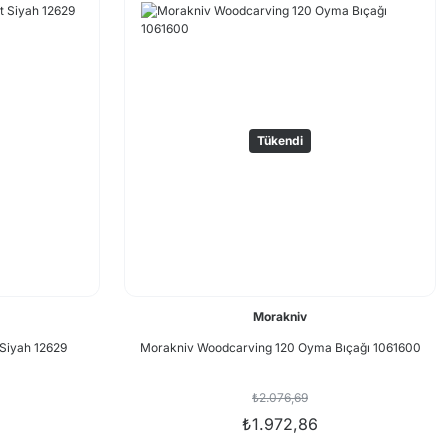
Tükendi
Morakniv
 Siyah 12629
Morakniv Woodcarving 120 Oyma Bıçağı 1061600
₺2.076,69
₺1.972,86