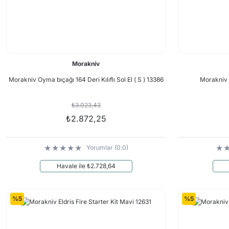
Morakniv
Morakniv Oyma bıçağı 164 Deri Kılıflı Sol El ( S ) 13386
Morakniv 
₺3.023,43
₺2.872,25
Yorumlar (0.0)
Havale ile ₺2.728,64
%5
%5