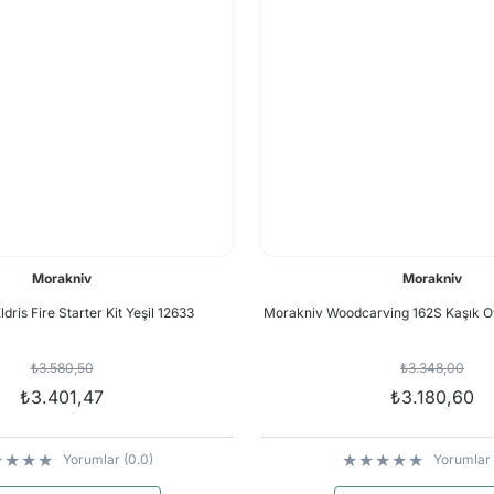
Morakniv
Morakniv
dris Fire Starter Kit Yeşil 12633
Morakniv Woodcarving 162S Kaşık O
₺3.580,50
₺3.348,00
₺3.401,47
₺3.180,60
Yorumlar (0.0)
Yorumlar 