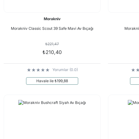
Morakniv
Morakniv Classic Scout 39 Safe Mavi Av Bıçağı
Morakni
₺221,47
₺210,40
Yorumlar (0.0)
Havale ile ₺199,88