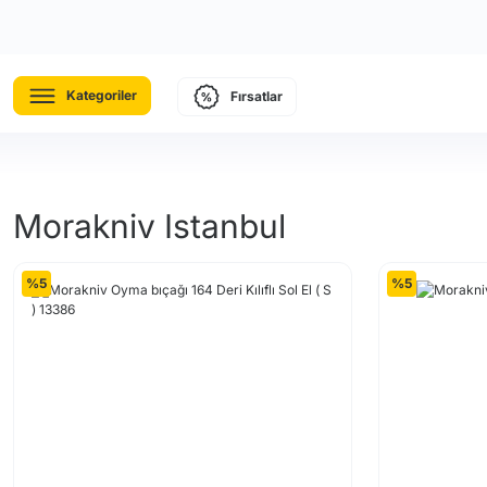
Kategoriler
Fırsatlar
Morakniv Istanbul
%5
%5