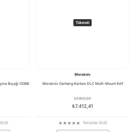
Tükendi
Morakniv
yma Bıçağı 13388
Morakniv Garberg Karbon DLC Multi-Mount Kılıf
₺7.802,54
₺7.412,41
(0.0)
Yorumlar (0.0)