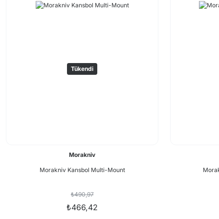
Tükendi
Morakniv
Morakniv Kansbol Multi-Mount
Morak
₺490,97
₺466,42