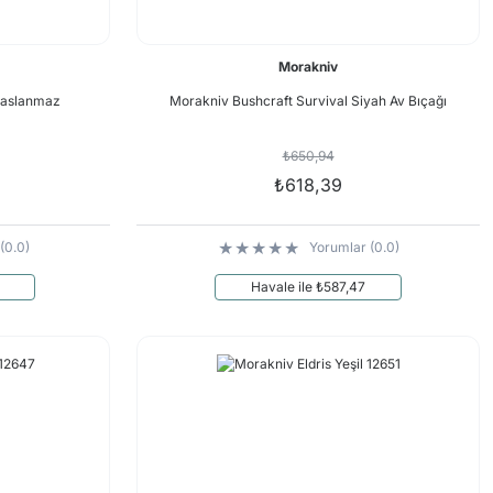
Morakniv
 Paslanmaz
Morakniv Bushcraft Survival Siyah Av Bıçağı
₺650,94
₺618,39
(0.0)
Yorumlar (0.0)
Havale ile ₺587,47