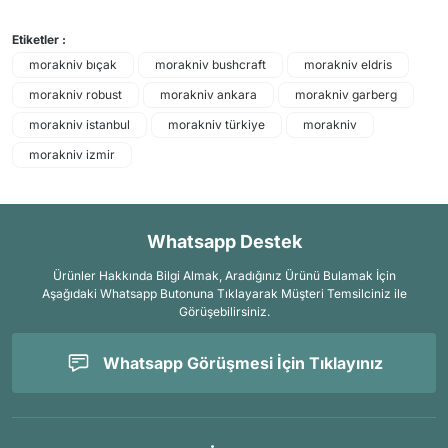
Etiketler :
morakniv bıçak
morakniv bushcraft
morakniv eldris
morakniv robust
morakniv ankara
morakniv garberg
morakniv istanbul
morakniv türkiye
morakniv
morakniv izmir
Whatsapp Destek
Ürünler Hakkında Bilgi Almak, Aradığınız Ürünü Bulamak İçin
Aşağıdaki Whatsapp Butonuna Tıklayarak Müşteri Temsilciniz ile
Görüşebilirsiniz.
Whatsapp Görüşmesi İçin Tıklayınız