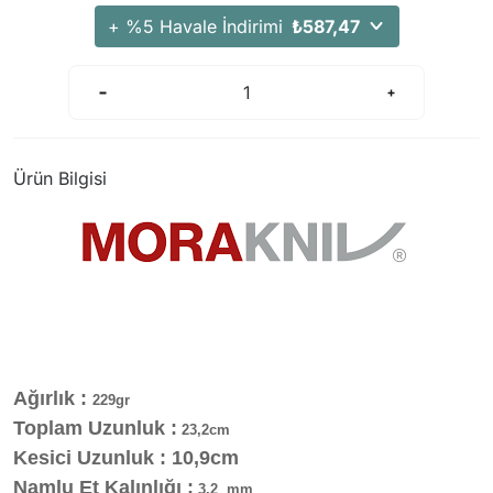
+ %5 Havale İndirimi
₺587,47
Ürün Bilgisi
Ağırlık :
229gr
Toplam Uzunluk :
23,2cm
Kesici Uzunluk : 10,9cm
Namlu Et Kalınlığı :
3,2 mm