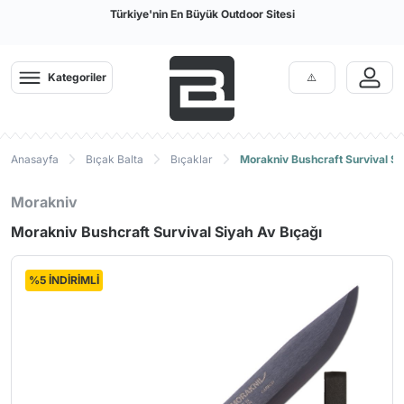
Türkiye'nin En Büyük Outdoor Sitesi
Kategoriler
Anasayfa
Bıçak Balta
Bıçaklar
Morakniv Bushcraft Survival Si
Morakniv
Morakniv Bushcraft Survival Siyah Av Bıçağı
%5 İNDİRİMLİ