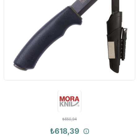
₺650,94
₺618,39