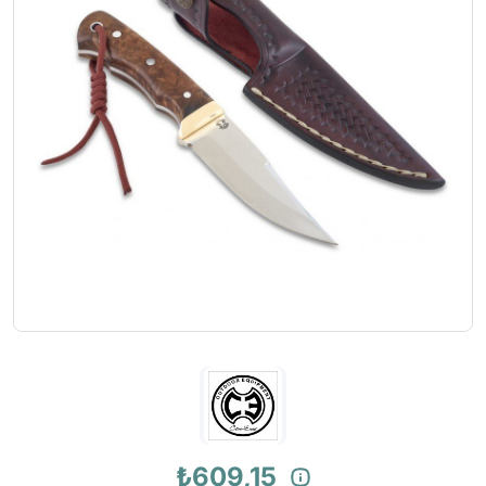
₺609,15