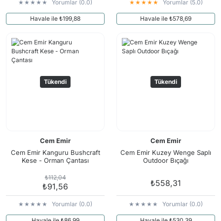
Yorumlar (0.0)
Yorumlar (5.0)
Havale ile ₺199,88
Havale ile ₺578,69
Tükendi
Tükendi
Cem Emir
Cem Emir
Cem Emir Kanguru Bushcraft
Cem Emir Kuzey Wenge Saplı
Kese - Orman Çantası
Outdoor Bıçağı
₺112,04
₺558,31
₺91,56
Yorumlar (0.0)
Yorumlar (0.0)
Havale ile ₺86,99
Havale ile ₺530,39