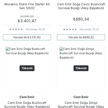
Arama Kurtarma Dronları
Morakniv Eldris Fire Starter Kit
Cem Emir Doğa Ceviz Bushcraft
Sarı 12632
Survival Bıçağı (Ateş Başlatıcılı)
Arama Kurtarma Termal Kameraları
₺3.580,50
₺680,34
Arama Kurtarma Solunum Ekipmanları
₺3.401,47
Arama Kurtarma Sistemleri
Yorumlar (0.0)
Yorumlar (0.0)
Arama Kurtarma Bug Out Bag
Havale ile ₺3.231,40
Havale ile ₺646,32
Arama Kurtarma Eğitim Mankenleri
Arama Kurtarma Merdiveni
Arama Kurtarma İniş ve Emniyet Aletleri
Arama Kurtarma Kiti
Tükendi
Tükendi
Arama Kurtarma El Tipi Gpsler
Arama Kurtarma Uydu İletişim Cihazları
Cem Emir
Cem Emir
Cem Emir Doğa Bushcraft
Cem Emir Doğa Şimşir
Survival Bıçağı (Ateş Başlatıcılı)
Bushcraft Survival Bıçağı (Ateş