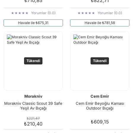
₺710,85
₺822,71
Yorumlar (0.0)
Yorumlar (0.0)
Havale ile ₺675,31
Havale ile ₺781,58
Tükendi
Tükendi
Morakniv
Cem Emir
Morakniv Classic Scout 39 Safe
Cem Emir Beyoğlu Kaması
Yeşil Av Bıçağı
Outdoor Bıçağı
₺221,47
₺609,15
₺210,40