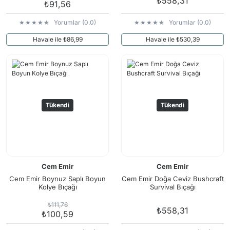
₺558,31
₺91,56
Yorumlar (0.0)
Yorumlar (0.0)
Havale ile ₺86,99
Havale ile ₺530,39
Tükendi
Tükendi
Cem Emir
Cem Emir
Cem Emir Boynuz Saplı Boyun
Cem Emir Doğa Ceviz Bushcraft
Kolye Bıçağı
Survival Bıçağı
₺111,76
₺558,31
₺100,59