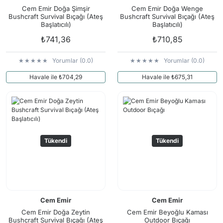
Arama Kurtarma Dronları
Cem Emir Doğa Şimşir
Cem Emir Doğa Wenge
Bushcraft Survival Bıçağı (Ateş
Bushcraft Survival Bıçağı (Ateş
Arama Kurtarma Termal Kameraları
Başlatıcılı)
Başlatıcılı)
₺741,36
₺710,85
Arama Kurtarma Solunum Ekipmanları
Arama Kurtarma Sistemleri
Yorumlar (0.0)
Yorumlar (0.0)
Arama Kurtarma Bug Out Bag
Havale ile ₺704,29
Havale ile ₺675,31
Arama Kurtarma Eğitim Mankenleri
Arama Kurtarma Merdiveni
Arama Kurtarma İniş ve Emniyet Aletleri
Arama Kurtarma Kiti
Tükendi
Tükendi
Arama Kurtarma El Tipi Gpsler
Arama Kurtarma Uydu İletişim Cihazları
Cem Emir
Cem Emir
Cem Emir Doğa Zeytin
Cem Emir Beyoğlu Kaması
Bushcraft Survival Bıçağı (Ateş
Outdoor Bıçağı