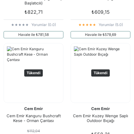
Başlatıcılı)
₺822,71
₺609,15
Yorumlar (0.0)
Yorumlar (5.0)
Havale ile ₺781,58
Havale ile ₺578,69
Tükendi
Tükendi
Cem Emir
Cem Emir
Cem Emir Kanguru Bushcraft
Cem Emir Kuzey Wenge Saplı
Kese - Orman Çantası
Outdoor Bıçağı
₺112,04