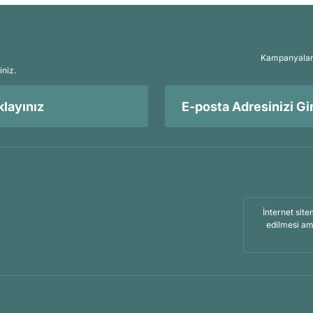
Kampanyalar, 
iniz.
layınız
İnternet site
edilmesi am