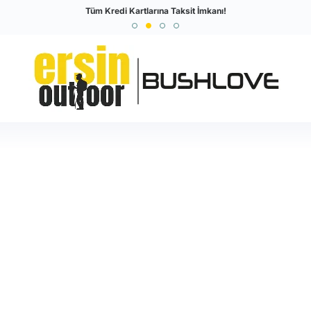
Türkiye'nin En Büyük Outdoor Sitesi
Tüm Kredi Kartlarına Taksit İmkanı!