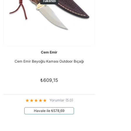
Tükendi
Cem Emir
Cem Emir Beyoğlu Kaması Outdoor Bıçağı
₺609,15
Yorumlar (5.0)
Havale ile ₺578,69