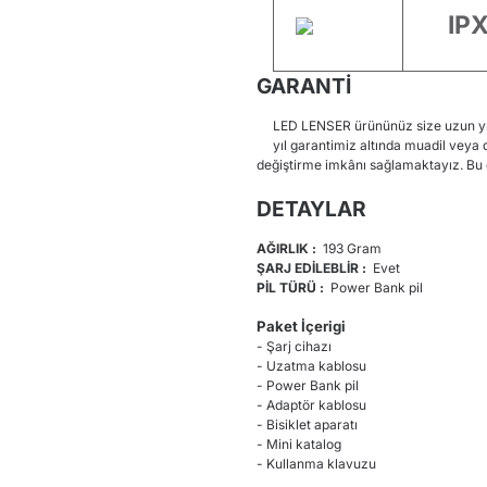
IP
GARANTİ
LED LENSER ürününüz size uzun yıll
yıl garantimiz altında muadil veya
değiştirme imkânı sağlamaktayız. Bu g
DETAYLAR
AĞIRLIK :
193 Gram
ŞARJ EDİLEBLİR :
Evet
PİL TÜRÜ :
Power Bank pil
Paket İçerigi
- Şarj cihazı
- Uzatma kablosu
- Power Bank pil
- Adaptör kablosu
- Bisiklet aparatı
- Mini katalog
- Kullanma klavuzu