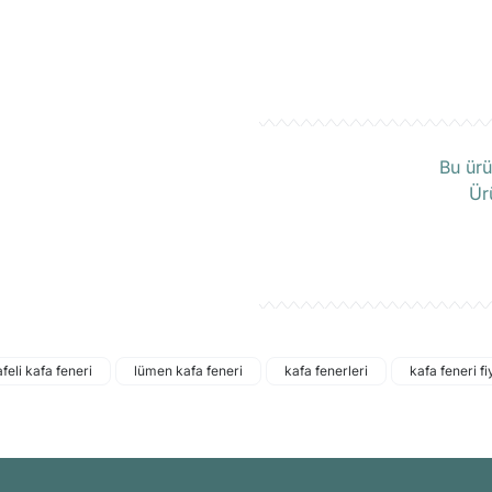
Ü
Bu ürü
Ür
eli kafa feneri
lümen kafa feneri
kafa fenerleri
kafa feneri fi