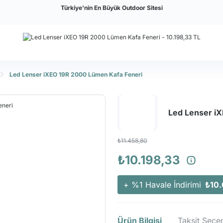
Türkiye'nin En Büyük Outdoor Sitesi
Led Lenser iXEO 19R 2000 Lümen Kafa Feneri
Led Lenser i
₺11.458,80
₺10.198,33
+ %1 Havale İndirimi
₺10.
Ürün Bilgisi
Taksit Seçen