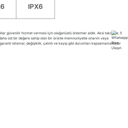
X6
IPX6
ar güvenilir hizmet vermesi için olağanüstü önlemler aldık. Aksi takdirde, 5
 daha üst bir değere sahip olan bir ürünle memnuniyetle onarım veya
aranti istismar, değişiklik, çalıntı ve kayıp gibi durumları kapsamamaktadır