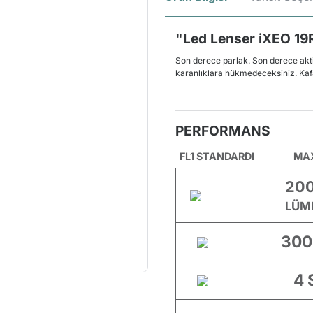
"Led Lenser iXEO 19R
Son derece parlak. Son derece akti
karanlıklara hükmedeceksiniz. Kafa
PERFORMANS
FL1 STANDARDI
MA
20
LÜM
300
4 