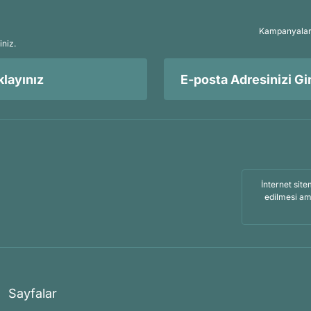
Kampanyalar, 
iniz.
layınız
İnternet site
edilmesi am
Sayfalar