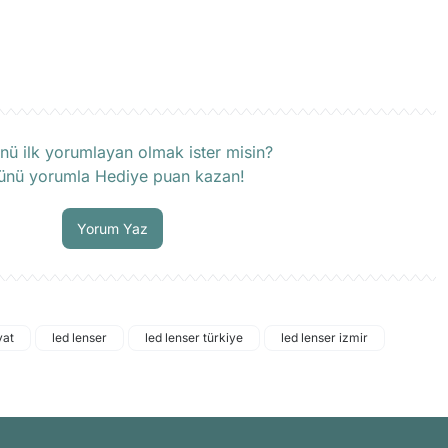
rün hakkında henüz soru sorulmamış.
nü ilk yorumlayan olmak ister misin?
ünü yorumla Hediye puan kazan!
Soru Sor
Yorum Yaz
yat
led lenser
led lenser türkiye
led lenser izmir