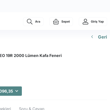
Ara
Sepet
Giriş Yap
Geri
XEO 19R 2000 Lümen Kafa Feneri
096,35
ekleri
Soru & Cevap