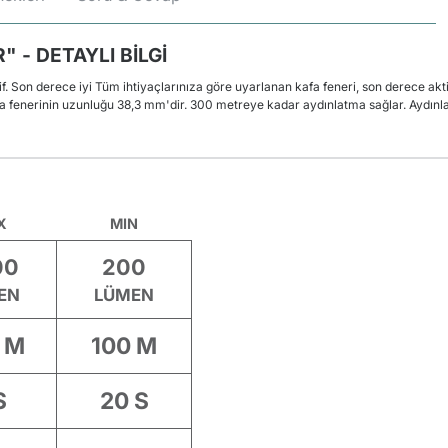
" - DETAYLI BİLGİ
f. Son derece iyi
Tüm ihtiyaçlarınıza göre uyarlanan kafa feneri, son derece aktif
 fenerinin uzunluğu 38,3 mm'dir. 300 metreye kadar aydınlatma sağlar. Aydınlat
X
MIN
00
200
EN
LÜMEN
 M
100 M
S
20 S