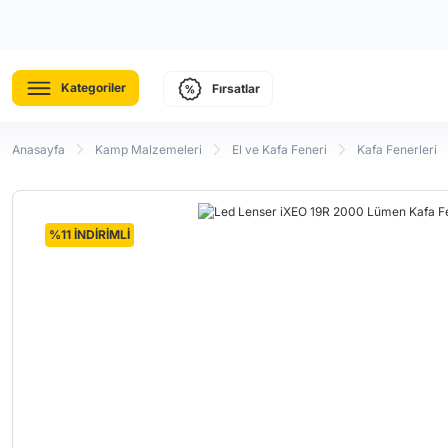
Kategoriler
Fırsatlar
Anasayfa
Kamp Malzemeleri
El ve Kafa Feneri
Kafa Fenerleri
%11 İNDİRİMLİ