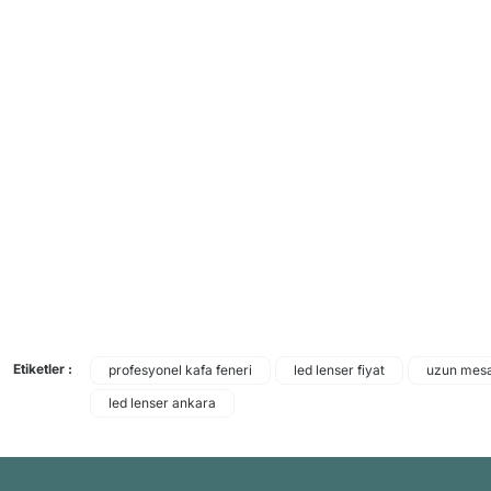
Etiketler :
profesyonel kafa feneri
led lenser fiyat
uzun mesaf
led lenser ankara