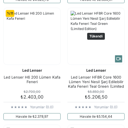
%11
Tükendi
Led Lenser
Led Lenser
Led Lenser H6 200 Lümen Kafa
Led Lenser HF8R Core 1600
Feneri
Lümen Yeni Nesil Şarj Edilebilir
Kafa Feneri Teal Green (Limited
Edition)
₺2.700,00
₺5.850,00
₺2.403,00
₺5.206,50
Yorumlar (0.0)
Yorumlar (0.0)
Havale ile ₺2.378,97
Havale ile ₺5.154,44