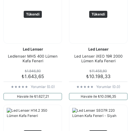
Tükendi
Tükendi
Led Lenser
Led Lenser
Ledlenser MH5 400 Lümen
Led Lenser iXEO 19R 2000
Kafa Feneri
Lümen Kafa Feneri
₺1.846,80
₺11.458,80
₺1.643,65
₺10.198,33
Yorumlar (0.0)
Yorumlar (0.0)
Havale ile ₺1.627,21
Havale ile ₺10.096,35