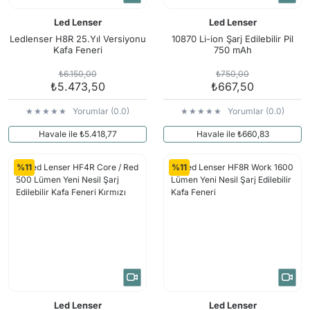
Led Lenser
Led Lenser
Ledlenser H8R 25.Yıl Versiyonu
10870 Li-ion Şarj Edilebilir Pil
Kafa Feneri
750 mAh
₺6.150,00
₺750,00
₺5.473,50
₺667,50
Yorumlar (0.0)
Yorumlar (0.0)
Havale ile ₺5.418,77
Havale ile ₺660,83
%11
%11
Led Lenser
Led Lenser