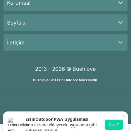
Kurumsal
Sayfalar
İletişim
2013 - 2026 © Bushlove
Bushlove Bir Ersin Outdoor Markasıdır.
®
®
İKOMERS
/
IdeaSoft
Premium Partner
×
ErsinOutdoor PWA Uygulaması
Ana ekrana ekleyerek uygulama gibi
Nasıl?
kullanabilirsin 💫