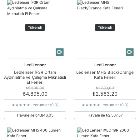
Tükendi
Tükendi
Led Lenser
Led Lenser
Ledlenser İF3R Ortam
Ledlenser MH5 Black/Orange
Aydınlatma ve Çalışma Mıknatıslı
Kafa Feneri
El Feneri
₺5.500,00
₺2.880,00
₺4.895,00
₺2.563,20
Yorumlar (0.0)
Yorumlar (0.0)
Havale ile ₺4.846,05
Havale ile ₺2.537,57