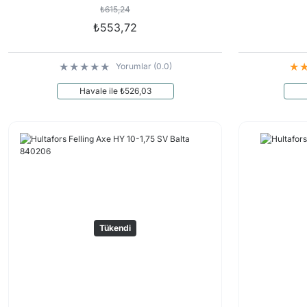
₺615,24
₺553,72
Yorumlar (0.0)
Havale ile ₺526,03
Tükendi