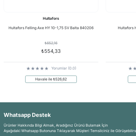
Hultafors
Hultafors Felling Axe HY 10-1,75 SV Balta 840206
Hultafors 
₺652,16
₺554,33
Yorumlar (0.0)
Havale ile ₺526,62
Whatsapp Destek
Ürünler Hakkında Bilgi Almak, Aradığınız Ürünü Bulamak İçin
Aşağıdaki Whatsapp Butonuna Tıklayarak Müşteri Temsilciniz ile Görüşebilirs