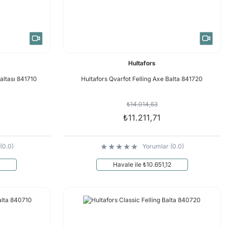
Hultafors
altası 841710
Hultafors Qvarfot Felling Axe Balta 841720
₺14.014,63
₺11.211,71
(0.0)
Yorumlar (0.0)
Havale ile ₺10.651,12