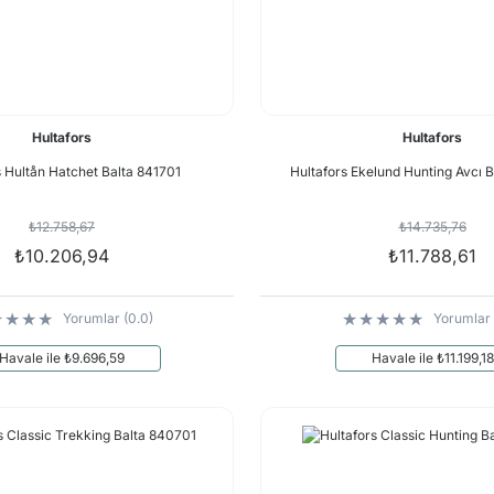
Hultafors
Hultafors
s Hultån Hatchet Balta 841701
Hultafors Ekelund Hunting Avcı B
₺12.758,67
₺14.735,76
₺10.206,94
₺11.788,61
Yorumlar (0.0)
Yorumlar 
Havale ile ₺9.696,59
Havale ile ₺11.199,18