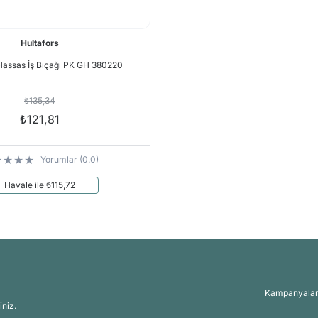
Hultafors
Hassas İş Bıçağı PK GH 380220
₺135,34
₺121,81
Yorumlar (0.0)
Havale ile ₺115,72
Kampanyalar, 
iniz.