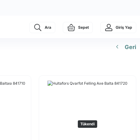
Ara
Sepet
Giriş Yap
Geri
Tükendi