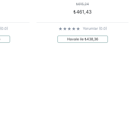
₺615,24
₺461,43
(0.0)
Yorumlar (0.0)
6
Havale ile ₺438,36