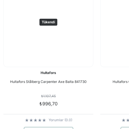
Tükendi
Hultafors
Hultafors Stålberg Carpenter Axe Balta 841730
Hultafors
₺1.107,45
₺996,70
Yorumlar (0.0)