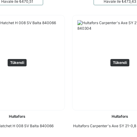
Havale ile ₺470,51
Havale ile ₺473,43
Tükendi
Tükendi
Hultafors
Hultafors
Hatchet H 008 SV Balta 840066
Hultafors Carpenter's Axe SY 21-0,