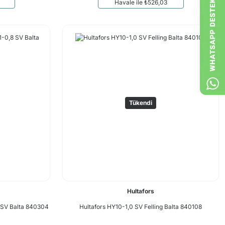
Havale ile ₺526,03
Tükendi
Hultafors
8 SV Balta 840304
Hultafors HY10-1,0 SV Felling Balta 840108