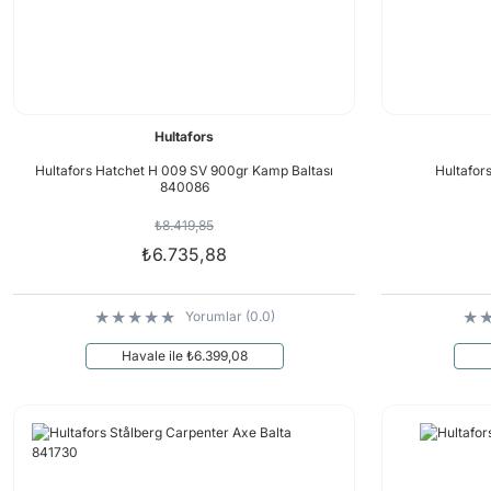
Hultafors
Hultafors Hatchet H 009 SV 900gr Kamp Baltası
Hultafor
840086
₺8.419,85
₺6.735,88
Yorumlar (0.0)
Havale ile ₺6.399,08