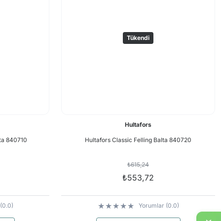
Tükendi
Hultafors
lta 840710
Hultafors Classic Felling Balta 840720
₺615,24
₺553,72
(0.0)
Yorumlar (0.0)