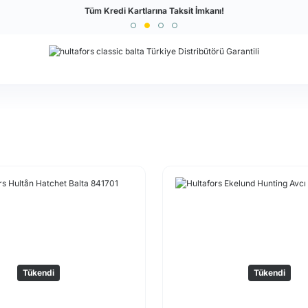
Türkiye'nin En Büyük Outdoor Sitesi
Tüm Kredi Kartlarına Taksit İmkanı!
Tükendi
Tükendi