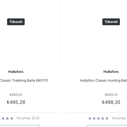
Tükendi
Tükendi
Hultafors
Hultafors
 Classic Trekking Balta 840701
Hultafors Classic Hunting Ba
₺550,31
₺553,72
₺495,28
₺498,35
Yorumlar (0.0)
Yorumlar 