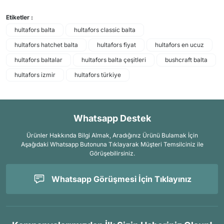
Etiketler :
hultafors balta
hultafors classic balta
hultafors hatchet balta
hultafors fiyat
hultafors en ucuz
hultafors baltalar
hultafors balta çeşitleri
bushcraft balta
hultafors izmir
hultafors türkiye
Whatsapp Destek
Ürünler Hakkında Bilgi Almak, Aradığınız Ürünü Bulamak İçin
Aşağıdaki Whatsapp Butonuna Tıklayarak Müşteri Temsilciniz ile
Görüşebilirsiniz.
Whatsapp Görüşmesi İçin Tıklayınız