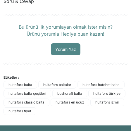
Soru & Cevap
Ürün hakkında henüz soru sorulmamış.
Bu ürünü ilk yorumlayan olmak ister misin?
Ürünü yorumla Hediye puan kazan!
Soru Sor
Yorum Yaz
Etiketler :
hultafors balta
hultafors baltalar
hultafors hatchet balta
hultafors balta çeşitleri
bushcraft balta
hultafors türkiye
hultafors classic balta
hultafors en ucuz
hultafors izmir
hultafors fiyat