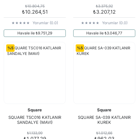
₺10.804,75
₺3.375,92
₺10.264,51
₺3.207,12
Yorumlar (0.0)
Yorumlar (0.0)
Havale ile ₺9.751,29
Havale ile ₺3.046,77
%5
%5
Square
Square
SQUARE TSC016 KATLANIR
SQUARE SA-039 KATLANIR
SANDALYE (MAVI)
KUREK
₺1.133,99
₺1.012,66
₺1.077,29
₺962,03