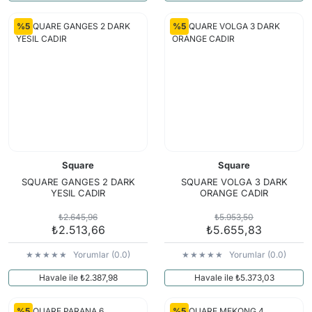
%5
%5
Square
Square
SQUARE GANGES 2 DARK
SQUARE VOLGA 3 DARK
YESIL CADIR
ORANGE CADIR
₺2.645,96
₺5.953,50
₺2.513,66
₺5.655,83
Yorumlar (0.0)
Yorumlar (0.0)
Havale ile ₺2.387,98
Havale ile ₺5.373,03
%5
%5