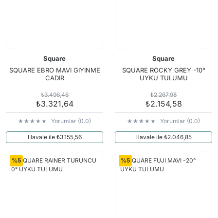
Square
Square
SQUARE EBRO MAVI GIYINME
SQUARE ROCKY GREY -10°
CADIR
UYKU TULUMU
₺3.496,46
₺2.267,98
₺3.321,64
₺2.154,58
Yorumlar (0.0)
Yorumlar (0.0)
Havale ile ₺3.155,56
Havale ile ₺2.046,85
%5
%5