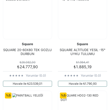
Square
Square
SQUARE 20-60X80 TEK GOZLU
SQUARE ALTITUDE YESIL -15°
DURBUN
UYKU TULUMU
₺26.082,00
₺1.984,41
₺24.777,90
₺1.885,19
Yorumlar (0.0)
Yorumlar (0.0)
Havale ile ₺23.539,01
Havale ile ₺1.790,93
%5
%5