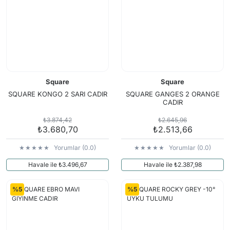
Square
Square
SQUARE KONGO 2 SARI CADIR
SQUARE GANGES 2 ORANGE
CADIR
₺3.874,42
₺2.645,96
₺3.680,70
₺2.513,66
Yorumlar (0.0)
Yorumlar (0.0)
Havale ile ₺3.496,67
Havale ile ₺2.387,98
%5
%5