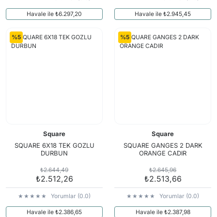
Havale ile ₺6.297,20
Havale ile ₺2.945,45
%5
%5
Square
Square
SQUARE 6X18 TEK GOZLU
SQUARE GANGES 2 DARK
DURBUN
ORANGE CADIR
₺2.644,49
₺2.645,96
₺2.512,26
₺2.513,66
Yorumlar (0.0)
Yorumlar (0.0)
Havale ile ₺2.386,65
Havale ile ₺2.387,98