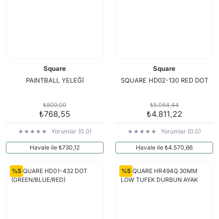
Square
Square
PAINTBALL YELEĞİ
SQUARE HD02-130 RED DOT
₺809,00
₺5.064,44
₺768,55
₺4.811,22
Yorumlar (0.0)
Yorumlar (0.0)
Havale ile ₺730,12
Havale ile ₺4.570,66
%5
%5