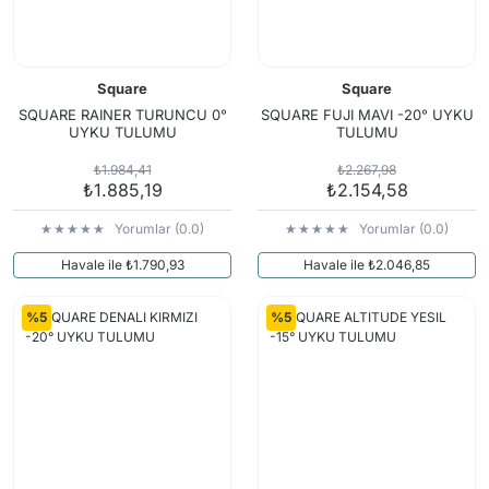
Square
Square
SQUARE RAINER TURUNCU 0°
SQUARE FUJI MAVI -20° UYKU
UYKU TULUMU
TULUMU
₺1.984,41
₺2.267,98
₺1.885,19
₺2.154,58
Yorumlar (0.0)
Yorumlar (0.0)
Havale ile ₺1.790,93
Havale ile ₺2.046,85
%5
%5