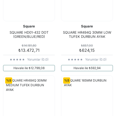
Square
Square
SQUARE HD01-432 DOT
SQUARE HR494Q 30MM LOW
(GREEN/BLUE/RED)
TUFEK DURBUN AYAK
₺14.181,80
₺657,00
₺13.472,71
₺624,15
Yorumlar (0.0)
Yorumlar (0.0)
Havale ile ₺12.799,08
Havale ile ₺592,94
%5
%5