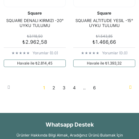
Square
Square
SQUARE DENALI KIRMIZI -20°
SQUARE ALTITUDE YESIL -15°
UYKU TULUMU
UYKU TULUMU
₺3.118,50
₺1.543,85
₺2.962,58
₺1.466,66
Yorumlar (0.0)
Yorumlar (0.0)
Havale ile ₺2.814,45
Havale ile ₺1.393,32
1
2
3
4
..
6
Whatsapp Destek
Ürünler Hakkında Bilgi Almak, Aradığınız Ürünü Bulamak İçin