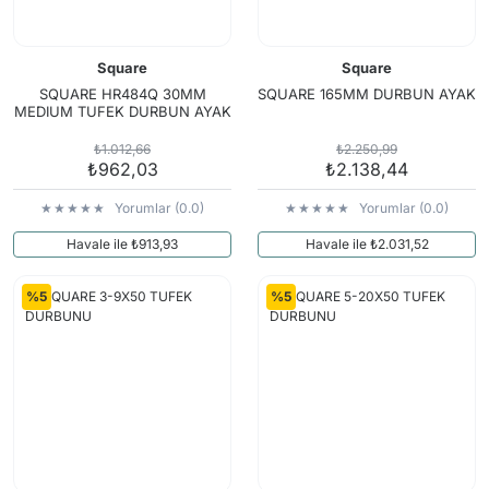
Square
Square
SQUARE HR484Q 30MM
SQUARE 165MM DURBUN AYAK
MEDIUM TUFEK DURBUN AYAK
₺1.012,66
₺2.250,99
₺962,03
₺2.138,44
Yorumlar (0.0)
Yorumlar (0.0)
Havale ile ₺913,93
Havale ile ₺2.031,52
%5
%5