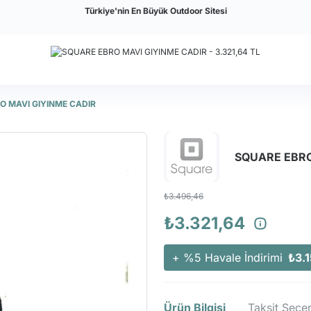
Türkiye'nin En Büyük Outdoor Sitesi
O MAVI GIYINME CADIR
SQUARE EBRO
₺3.496,46
₺3.321,64
+ %5 Havale İndirimi
₺3.
Ürün Bilgisi
Taksit Seçen