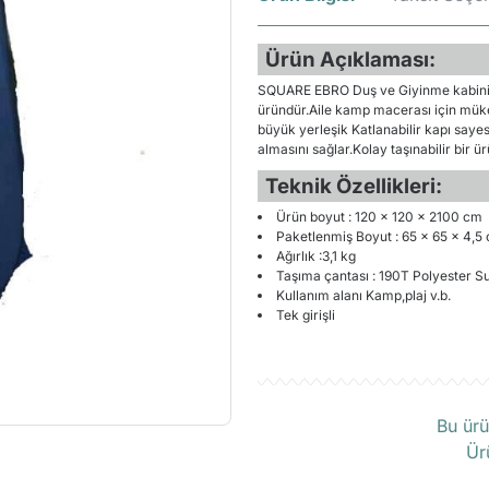
Ürün Açıklaması:
SQUARE EBRO Duş ve Giyinme kabini;Ta
üründür.Aile kamp macerası için müke
büyük yerleşik Katlanabilir kapı sayes
almasını sağlar.Kolay taşınabilir bir ü
Teknik Özellikleri:
Ürün boyut : 120 × 120 × 2100 cm
Paketlenmiş Boyut : 65 × 65 x 4,5
Ağırlık :3,1 kg
Taşıma çantası : 190T Polyester S
Kullanım alanı Kamp,plaj v.b.
Tek girişli
Ü
Bu ürü
Ür