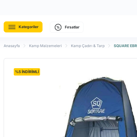
Kategoriler
Fırsatlar
Anasayfa
Kamp Malzemeleri
Kamp Çadırı & Tarp
SQUARE EBR
%5 İNDİRİMLİ