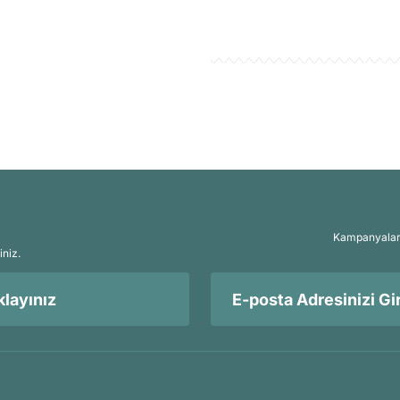
Kampanyalar, 
iniz.
layınız