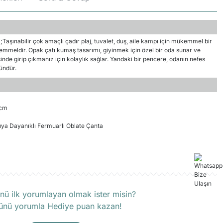
şınabilir çok amaçlı çadır plaj, tuvalet, duş, aile kampı için mükemmel bir
mmeldir. Opak çatı kumaş tasarımı, giyinmek için özel bir oda sunar ve
inde girip çıkmanız için kolaylık sağlar. Yandaki bir pencere, odanın nefes
ründür.
 cm
uya Dayanıklı Fermuarlı Oblate Çanta
rün hakkında henüz soru sorulmamış.
nü ilk yorumlayan olmak ister misin?
ünü yorumla Hediye puan kazan!
Soru Sor