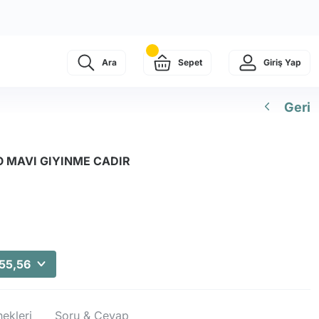
Ara
Sepet
Giriş Yap
Geri
 MAVI GIYINME CADIR
155,56
ekleri
Soru & Cevap