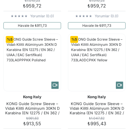
₺1.010,23
₺1.010,23
₺959,72
₺959,72
Yorumlar (0.0)
Yorumlar (0.0)
Havale ile ₺911,73
Havale ile ₺911,73
%5
%5
Kong Italy
Kong Italy
KONG Guide Screw Sleeve –
KONG Guide Screw Sleeve –
Vidalı Kilitli Alüminyum 30KN D
Vidalı Kilitli Alüminyum 30KN D
Karabina (EN 12275 / EN 362 /
Karabina (EN 12275 / EN 362 /
UIAA / EAC Sertifikalı)
UIAA / EAC Sertifikalı)
₺961,63
₺1.047,82
733LA0PPPKK Polished
733LA0DCPKK Yellow
₺913,55
₺995,43