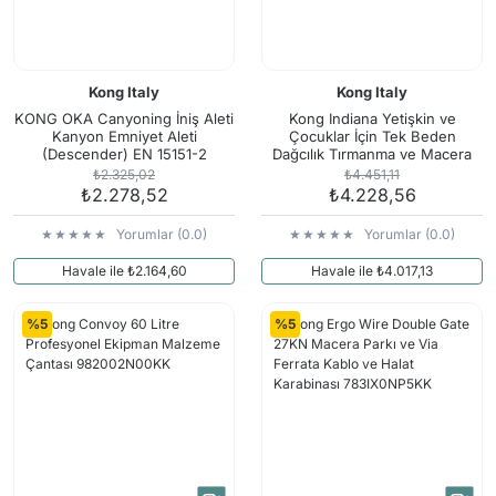
Kong Italy
Kong Italy
KONG OKA Canyoning İniş Aleti
Kong Indiana Yetişkin ve
Kanyon Emniyet Aleti
Çocuklar İçin Tek Beden
(Descender) EN 15151-2
Dağcılık Tırmanma ve Macera
Profesyonel Kurtarma
Park Emniyet Kemeri
₺2.325,02
₺4.451,11
Descender Cyan
8C0670000KK EN 12277/C |
₺2.278,52
₺4.228,56
UIAA Onaylı
Yorumlar (0.0)
Yorumlar (0.0)
Havale ile ₺2.164,60
Havale ile ₺4.017,13
%5
%5