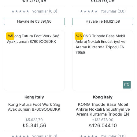
₺3.570,48
₺6.970,09
Yorumlar (0.0)
Yorumlar (0.0)
Havale ile ₺3.391,96
Havale ile ₺6.621,59
%5
%5
Kong Italy
Kong Italy
Kong Futura Foot Work Sağ
KONG Tripode Base Mobil
Ayak Jumarı 87609OO6DKK
Ankraj Noktalı Endüstriyel ve
Arama Kurtarma Tripodu EN
795/B
₺5.622,70
₺132.678,00
₺5.341,56
₺126.044,10
Yorumlar (0.0)
Yorumlar (0.0)