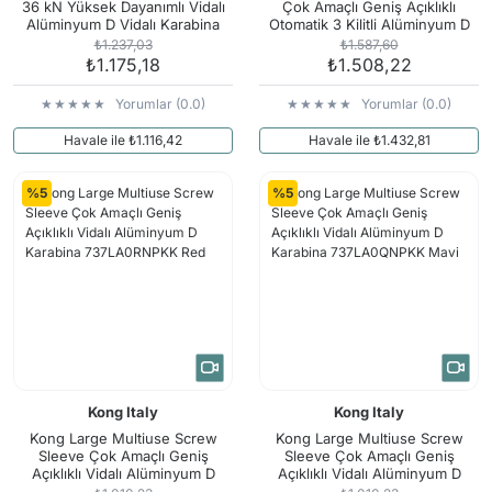
36 kN Yüksek Dayanımlı Vidalı
Çok Amaçlı Geniş Açıklıklı
Alüminyum D Vidalı Karabina
Otomatik 3 Kilitli Alüminyum D
772MA0NNNKK
Karabina 737LM0PPBKK
₺1.237,03
₺1.587,60
₺1.175,18
₺1.508,22
Yorumlar (0.0)
Yorumlar (0.0)
Havale ile ₺1.116,42
Havale ile ₺1.432,81
%5
%5
Kong Italy
Kong Italy
Kong Large Multiuse Screw
Kong Large Multiuse Screw
Sleeve Çok Amaçlı Geniş
Sleeve Çok Amaçlı Geniş
Açıklıklı Vidalı Alüminyum D
Açıklıklı Vidalı Alüminyum D
Karabina 737LA0RNPKK Red
Karabina 737LA0QNPKK Mavi