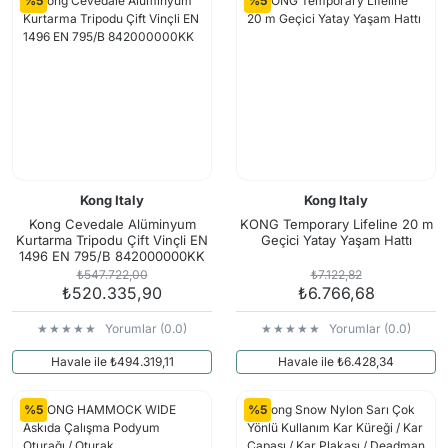
%5
%5
Kong Italy
Kong Italy
Kong Cevedale Alüminyum
KONG Temporary Lifeline 20 m
Kurtarma Tripodu Çift Vinçli EN
Geçici Yatay Yaşam Hattı
1496 EN 795/B 842000000KK
₺547.722,00
₺7.122,82
₺520.335,90
₺6.766,68
Yorumlar (0.0)
Yorumlar (0.0)
Havale ile ₺494.319,11
Havale ile ₺6.428,34
%5
%5