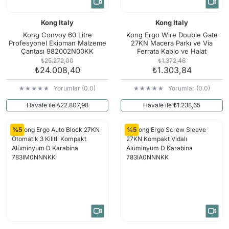
Kong Italy
Kong Italy
Kong Convoy 60 Litre
Kong Ergo Wire Double Gate
Profesyonel Ekipman Malzeme
27KN Macera Parkı ve Via
Çantası 982002N00KK
Ferrata Kablo ve Halat
Karabinası 783IX0NP5KK
₺25.272,00
₺1.372,46
₺24.008,40
₺1.303,84
Yorumlar (0.0)
Yorumlar (0.0)
Havale ile ₺22.807,98
Havale ile ₺1.238,65
%5
%5