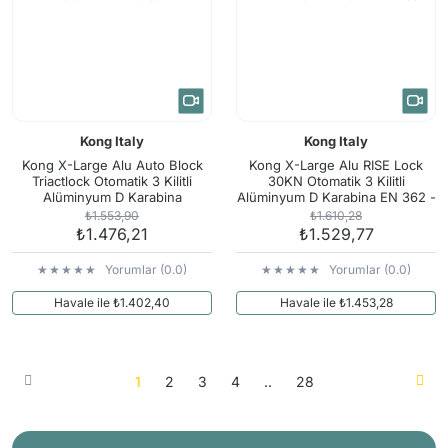
Kong Italy
Kong Italy
Kong X-Large Alu Auto Block
Kong X-Large Alu RISE Lock
Triactlock Otomatik 3 Kilitli
30KN Otomatik 3 Kilitli
Alüminyum D Karabina
Alüminyum D Karabina EN 362 -
711MM0OPNKK Turuncu
EN 12275 711ME0RPRKK Red
₺1.553,90
₺1.610,28
₺1.476,21
₺1.529,77
Yorumlar (0.0)
Yorumlar (0.0)
Havale ile ₺1.402,40
Havale ile ₺1.453,28
1
2
3
4
..
28