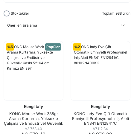
Stoktakiler
Toplam 988 ürün
%5
Popüler
%2
Kong Italy
Kong Italy
KONG Mouse Work 385gr
KONG Indy Evo Çift Otomatik
Arama Kurtarma, Yüksekte
Emniyetli Profesyonel İniş Aleti
Çalışma ve Endüstriyel Güvenlik
EN341 EN12841/C
Kaskı 52-64 cm Kırmızı EN 397
80102N400KK
₺3.758,40
₺7.112,34