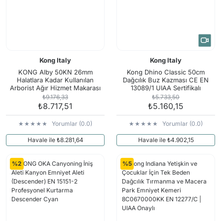
Kong Italy
Kong Italy
KONG Alby 50KN 26mm
Kong Dhino Classic 50cm
Halatlara Kadar Kullanılan
Dağcılık Buz Kazması CE EN
Arborist Ağır Hizmet Makarası
13089/1 UIAA Sertifikalı
83900ON00KK
₺9.176,33
₺5.733,50
₺8.717,51
₺5.160,15
Yorumlar (0.0)
Yorumlar (0.0)
Havale ile ₺8.281,64
Havale ile ₺4.902,15
%2
%5