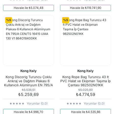
Havale ile ₺5.074,48
Havale ile ₺119.741,90
%5
%5
Kong Italy
Kong Italy
Kong Discorig Turuncu Çoklu
Kong Rope Bag Turuncu 43 lt
Ankraj ve Dağıtım Plakası 6
PVC Halat ve Ekipman Taşıma İp
Kullanıcılı Alüminyum EN 795/A
Çantası 982502N01KK
CEN/TS 16415 UIAA 130 V1
₺5.536,51
₺5.025,89
864O18400KK
₺5.259,69
₺4.774,59
Yorumlar (0.0)
Yorumlar (0.0)
Havale ile ₺4.996,70
Havale ile ₺4.535,86