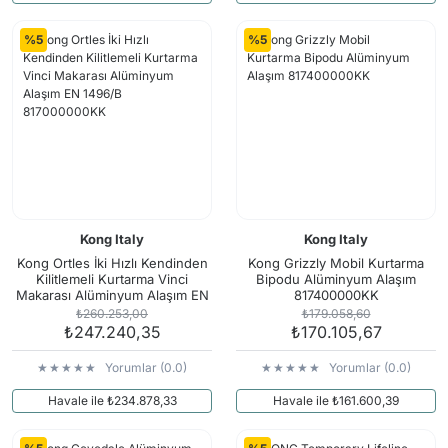
%5
%5
Kong Italy
Kong Italy
Kong Ortles İki Hızlı Kendinden
Kong Grizzly Mobil Kurtarma
Kilitlemeli Kurtarma Vinci
Bipodu Alüminyum Alaşım
Makarası Alüminyum Alaşım EN
817400000KK
1496/B 817000000KK
₺260.253,00
₺179.058,60
₺247.240,35
₺170.105,67
Yorumlar (0.0)
Yorumlar (0.0)
Havale ile ₺234.878,33
Havale ile ₺161.600,39