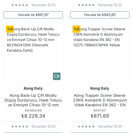
Yorumlar (0.0)
Yorumlar (0.0)
Havale ile ₺867,87
Havale ile ₺945,65
%5
%5
Kong Italy
Kong Italy
Kong Back-Up Çift Modlu
Kong Trapper Screw Sleeve
Düşüş Durdurucu, Halat Tutucu
23KN Asimetrik D Alüminyum
ve Emniyet Cihazı 10-12 mm
Vidalı Karabina EN 362 - EN
8021NO412KK (Otomatik
12275 789IA0CNPKK Yellow
₺8.662,46
₺917,57
Karabina Dahil)
₺8.229,34
₺871,69
Yorumlar (0.0)
Yorumlar (0.0)