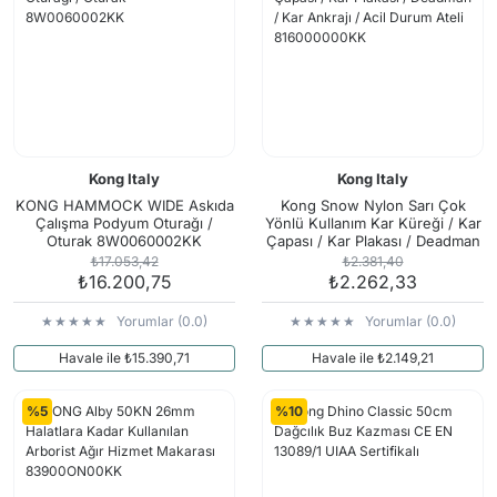
Kong Italy
Kong Italy
KONG HAMMOCK WIDE Askıda
Kong Snow Nylon Sarı Çok
Çalışma Podyum Oturağı /
Yönlü Kullanım Kar Küreği / Kar
Oturak 8W0060002KK
Çapası / Kar Plakası / Deadman
/ Kar Ankrajı / Acil Durum Ateli
₺17.053,42
₺2.381,40
816000000KK
₺16.200,75
₺2.262,33
Yorumlar (0.0)
Yorumlar (0.0)
Havale ile ₺15.390,71
Havale ile ₺2.149,21
%5
%10