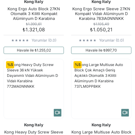
Kong Italy
Kong Italy
Kong Ergo Auto Block 27KN
Kong Ergo Screw Sleeve 27KN
Otomatik 3 Kilitli Kompakt
Kompakt Vidalı Alüminyum D
Alüminyum D Karabina
Karabina 783IA0NNNKK
783IM0NNNKK
₺1.390,61
₺1.105,49
₺1.321,08
₺1.050,21
Yorumlar (0.0)
Yorumlar (0.0)
Havale ile ₺1.255,02
Havale ile ₺997,70
%5
%5
Kong Italy
Kong Italy
Kong Heavy Duty Screw Sleeve
Kong Large Multiuse Auto Block