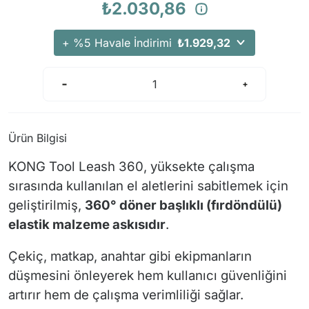
₺2.030,86
Arama Kurtarma Dronları
Arama Kurtarma Termal Kameraları
+ %5 Havale İndirimi
₺1.929,32
Arama Kurtarma Solunum Ekipmanları
Arama Kurtarma Sistemleri
Arama Kurtarma Bug Out Bag
Arama Kurtarma Eğitim Mankenleri
Ürün Bilgisi
Arama Kurtarma Merdiveni
Arama Kurtarma İniş ve Emniyet Aletleri
KONG Tool Leash 360, yüksekte çalışma
Arama Kurtarma Kiti
sırasında kullanılan el aletlerini sabitlemek için
geliştirilmiş,
Arama Kurtarma El Tipi Gpsler
360° döner başlıklı (fırdöndülü)
elastik malzeme askısıdır
.
Arama Kurtarma Uydu İletişim Cihazları
Çekiç, matkap, anahtar gibi ekipmanların
düşmesini önleyerek hem kullanıcı güvenliğini
artırır hem de çalışma verimliliği sağlar.