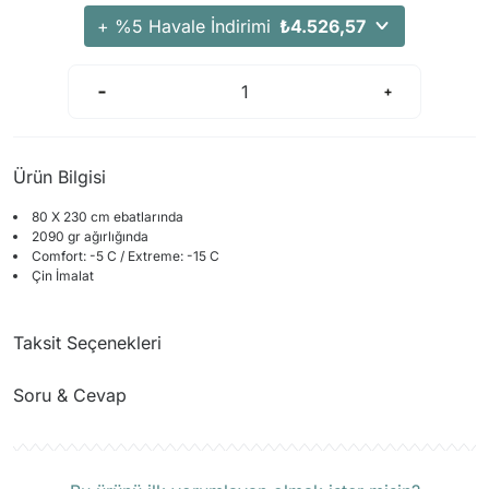
+ %5 Havale İndirimi
₺4.526,57
Ürün Bilgisi
80 X 230 cm ebatlarında
2090 gr ağırlığında
Comfort: -5 C / Extreme: -15 C
Çin İmalat
Taksit Seçenekleri
Soru & Cevap
Ürün hakkında henüz soru sorulmamış.