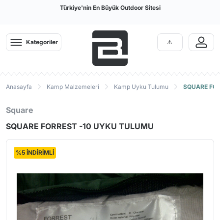
Türkiye'nin En Büyük Outdoor Sitesi
Kategoriler
Anasayfa
Kamp Malzemeleri
Kamp Uyku Tulumu
SQUARE FOR
Square
SQUARE FORREST -10 UYKU TULUMU
%5 İNDİRİMLİ