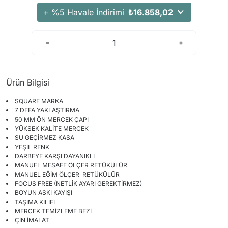
+ %5 Havale İndirimi
₺16.858,02
Ürün Bilgisi
SQUARE MARKA
7 DEFA YAKLAŞTIRMA
50 MM ÖN MERCEK ÇAPI
YÜKSEK KALİTE MERCEK
SU GEÇİRMEZ KASA
YEŞİL RENK
DARBEYE KARŞI DAYANIKLI
MANUEL MESAFE ÖLÇER RETÜKÜLÜR
MANUEL EĞİM ÖLÇER RETÜKÜLÜR
FOCUS FREE (NETLİK AYARI GEREKTİRMEZ)
BOYUN ASKI KAYIŞI
TAŞIMA KILIFI
MERCEK TEMİZLEME BEZİ
ÇİN İMALAT