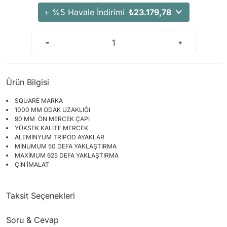
Arama Kurtarma Dronları
+ %5 Havale İndirimi
₺23.179,78
Arama Kurtarma Termal Kameraları
Arama Kurtarma Solunum Ekipmanları
Arama Kurtarma Sistemleri
Arama Kurtarma Bug Out Bag
Ürün Bilgisi
Arama Kurtarma Eğitim Mankenleri
SQUARE MARKA
Arama Kurtarma Merdiveni
1000 MM ODAK UZAKLIĞI
Arama Kurtarma İniş ve Emniyet Aletleri
90 MM ÖN MERCEK ÇAPI
YÜKSEK KALİTE MERCEK
Arama Kurtarma Kiti
ALEMİNYUM TRİPOD AYAKLAR
MİNUMUM 50 DEFA YAKLAŞTIRMA
Arama Kurtarma El Tipi Gpsler
MAXİMUM 625 DEFA YAKLAŞTIRMA
Arama Kurtarma Uydu İletişim Cihazları
ÇİN İMALAT
Taksit Seçenekleri
Soru & Cevap