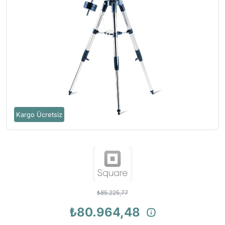
Kargo Ücretsiz
₺85.225,77
₺80.964,48