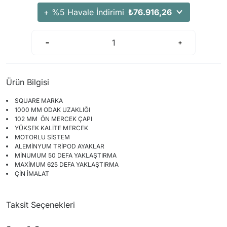
+ %5 Havale İndirimi
₺76.916,26
Ürün Bilgisi
SQUARE MARKA
1000 MM ODAK UZAKLIĞI
102 MM ÖN MERCEK ÇAPI
YÜKSEK KALİTE MERCEK
MOTORLU SİSTEM
ALEMİNYUM TRİPOD AYAKLAR
MİNUMUM 50 DEFA YAKLAŞTIRMA
MAXİMUM 625 DEFA YAKLAŞTIRMA
ÇİN İMALAT
Taksit Seçenekleri