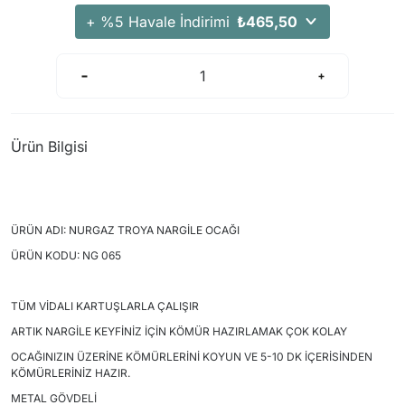
Arama Kurtarma Dronları
+ %5 Havale İndirimi
₺465,50
Arama Kurtarma Termal Kameraları
Arama Kurtarma Solunum Ekipmanları
Arama Kurtarma Sistemleri
Arama Kurtarma Bug Out Bag
Ürün Bilgisi
Arama Kurtarma Eğitim Mankenleri
Arama Kurtarma Merdiveni
Arama Kurtarma İniş ve Emniyet Aletleri
ÜRÜN ADI: NURGAZ TROYA NARGİLE OCAĞI
Arama Kurtarma Kiti
ÜRÜN KODU: NG 065
Arama Kurtarma El Tipi Gpsler
Arama Kurtarma Uydu İletişim Cihazları
TÜM VİDALI KARTUŞLARLA ÇALIŞIR
ARTIK NARGİLE KEYFİNİZ İÇİN KÖMÜR HAZIRLAMAK ÇOK KOLAY
OCAĞINIZIN ÜZERİNE KÖMÜRLERİNİ KOYUN VE 5-10 DK İÇERİSİNDEN
KÖMÜRLERİNİZ HAZIR.
METAL GÖVDELİ