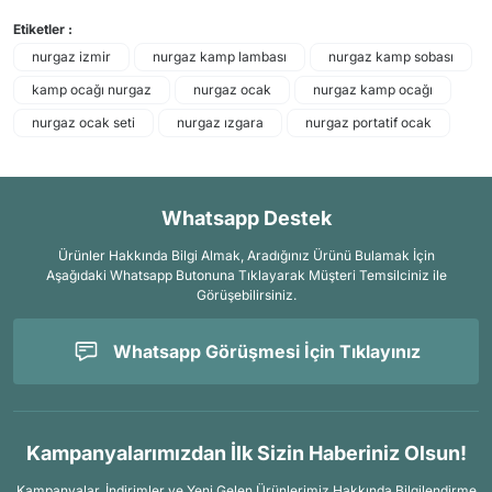
Etiketler :
nurgaz izmir
nurgaz kamp lambası
nurgaz kamp sobası
kamp ocağı nurgaz
nurgaz ocak
nurgaz kamp ocağı
nurgaz ocak seti
nurgaz ızgara
nurgaz portatif ocak
Whatsapp Destek
Ürünler Hakkında Bilgi Almak, Aradığınız Ürünü Bulamak İçin
Aşağıdaki Whatsapp Butonuna Tıklayarak Müşteri Temsilciniz ile
Görüşebilirsiniz.
Whatsapp Görüşmesi İçin Tıklayınız
Kampanyalarımızdan İlk Sizin Haberiniz Olsun!
Kampanyalar, İndirimler ve Yeni Gelen Ürünlerimiz Hakkında Bilgilendirme