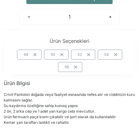
Arama Kurtarma Dronları
Arama Kurtarma Termal Kameraları
Arama Kurtarma Solunum Ekipmanları
Arama Kurtarma Sistemleri
Ürün Seçenekleri
Arama Kurtarma Bug Out Bag
Arama Kurtarma Eğitim Mankenleri
48
50
52
54
Arama Kurtarma Merdiveni
56
Arama Kurtarma İniş ve Emniyet Aletleri
Arama Kurtarma Kiti
Ürün Bilgisi
Arama Kurtarma El Tipi Gpsler
Crivit Pantolon doğada veya faaliyet esnasında nefes alır ve ciddinizin kuru
kalmasını sağlar.
Arama Kurtarma Uydu İletişim Cihazları
Su kaydırma özelliğine sahip kumaş yapısı
2 ön, 2 arka cep ve 1 adet yan kargo cebi mevcuttur.
ürün fermuarlı paça kısmı çıkabilir ve şort olarak da kullanılabilir
Kemer yan tarafları lastikli ve rahattır