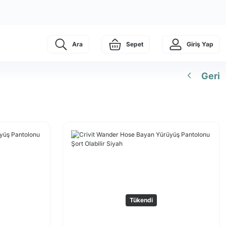
Ara
Sepet
Giriş Yap
Geri
Tükendi