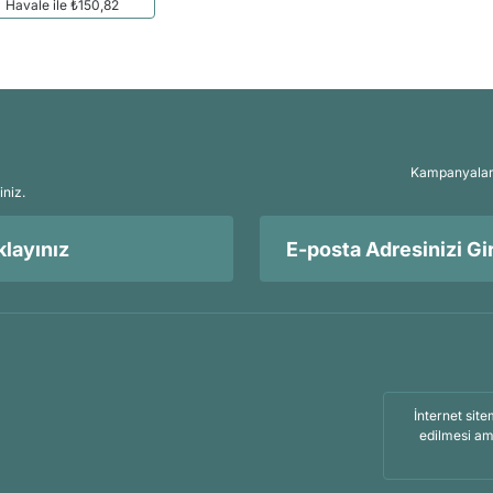
Havale ile ₺150,82
Kampanyalar, 
iniz.
layınız
İnternet site
edilmesi am