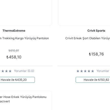
ThermoExtreme
Crivit Sports
n Trekking Kargo Yürüyüş Pantolon
Crivit Erkek Şort Olabilen Yürü
₺610,81
₺158,76
₺458,10
Yorumlar (0.0)
Yorumlar 
Havale ile ₺435,20
Havale ile ₺150,82