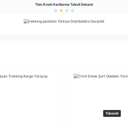
Türkiye'nin En Büyük Outdoor Sitesi
Tüm Kredi Kartlarına Taksit İmkanı!
Tükendi