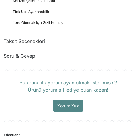
Kol Manşetlerde Cırt Bant
Etek Ucu Ayarlanabilir
Yere Oturmak İçin Gizli Kumaş
Taksit Seçenekleri
Soru & Cevap
Ürün hakkında henüz soru sorulmamış.
Bu ürünü ilk yorumlayan olmak ister misin?
Ürünü yorumla Hediye puan kazan!
Soru Sor
Yorum Yaz
Etiketler :