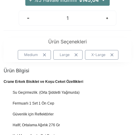
+ %5 Havale İndirimi
₺145,04
Arama Kurtarma Dronları
Arama Kurtarma Termal Kameraları
Arama Kurtarma Solunum Ekipmanları
Arama Kurtarma Sistemleri
Ürün Seçenekleri
Arama Kurtarma Bug Out Bag
Arama Kurtarma Eğitim Mankenleri
Medium
Large
X-Large
Arama Kurtarma Merdiveni
Ürün Bilgisi
Arama Kurtarma İniş ve Emniyet Aletleri
Arama Kurtarma Kiti
Crane Erkek Bisiklet ve Koşu Ceket Özellikleri
Arama Kurtarma El Tipi Gpsler
Su Geçirmezlik. (Orta Şiddetli Yağmurda)
Arama Kurtarma Uydu İletişim Cihazları
Fermuarlı 1 Sırt 1 Ön Cep
Güvenlik için Reflektörler
Hafif, Ortalama Ağırlık 276 Gr