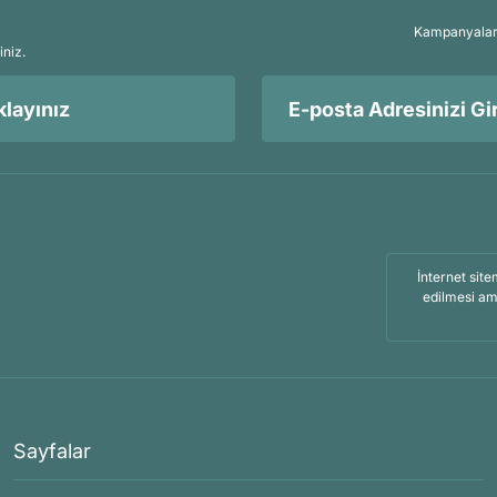
Kampanyalar, 
iniz.
layınız
İnternet site
edilmesi am
Sayfalar