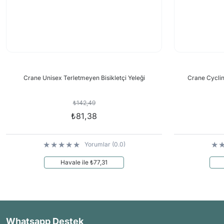
Crane Unisex Terletmeyen Bisikletçi Yeleği
Crane Cyclin
₺142,49
₺81,38
Yorumlar (0.0)
Havale ile ₺77,31
Whatsapp Destek