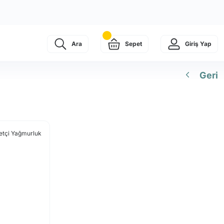
Ara
Sepet
Giriş Yap
Geri