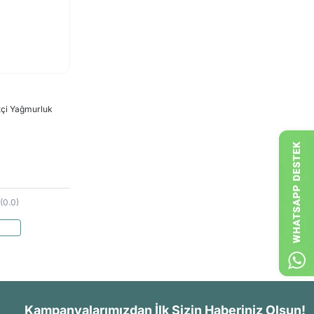
tçi Yağmurluk
(0.0)
Kampanyalarımızdan İlk Sizin Haberiniz Olsun!