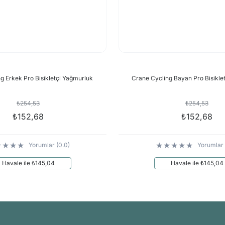
g Erkek Pro Bisikletçi Yağmurluk
Crane Cycling Bayan Pro Bisikle
₺254,53
₺254,53
₺152,68
₺152,68
Yorumlar (0.0)
Yorumlar 
Havale ile ₺145,04
Havale ile ₺145,04