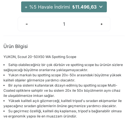
+ %5 Havale İndirimi
₺11.496,63
Ürün Bilgisi
YUKON, Scout 20-50X50 WA Spotting Scope
Sahip olabileceğiniz bir çok dürbün ve spotting scope bu ürünün sizlere
sağlayacağı büyütme oranlarına yaklaşamayacaktır.
Yukon markalı bu spotting scope 20x-50x arasındaki büyütme yüksek
kaliteli objeler görmenize yardımcı olacaktır.
Bir ayna sistemi kullanılarak dizayn edilmiş bu spotting scope Multi-
Coated optiklere sahiptir ve bu sistem 20x ile 50x büyütmenin aynı cihaz
ile ulaşabilmenize imkan sağlar.
Yüksek kaliteli açılı gözmerceği, kaliteli tripod'u sıradan ekipmanlar ile
yapacağınız sıradan gözlemlerin önüne geçmenize yardımcı olacaktır.
Su geçirmez özelliği, kaliteli dış kaplaması, tripod'a bağlanabilir olması
ve ergonomik yapısı ile en muazzam üründür.