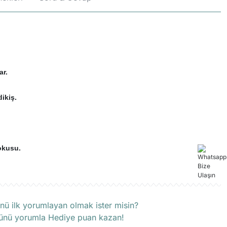
ar.
ikiş.
okusu.
rün hakkında henüz soru sorulmamış.
nü ilk yorumlayan olmak ister misin?
ünü yorumla Hediye puan kazan!