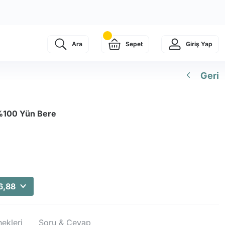
Ara
Sepet
Giriş Yap
Geri
%100 Yün Bere
6,88
ekleri
Soru & Cevap