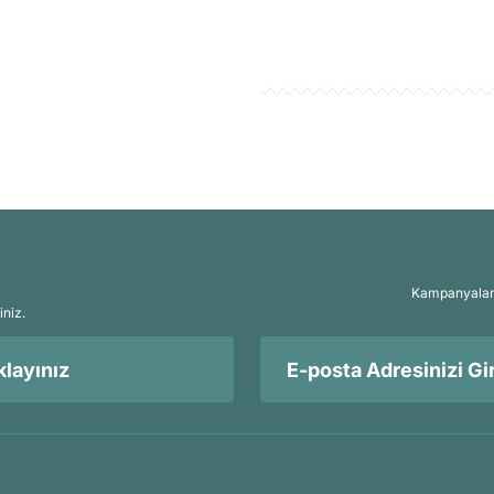
Kampanyalar, 
iniz.
layınız