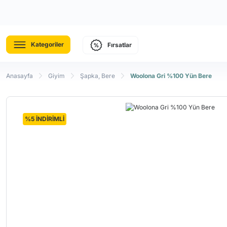
Kategoriler
Fırsatlar
Anasayfa
Giyim
Şapka, Bere
Woolona Gri %100 Yün Bere
%5 İNDİRİMLİ