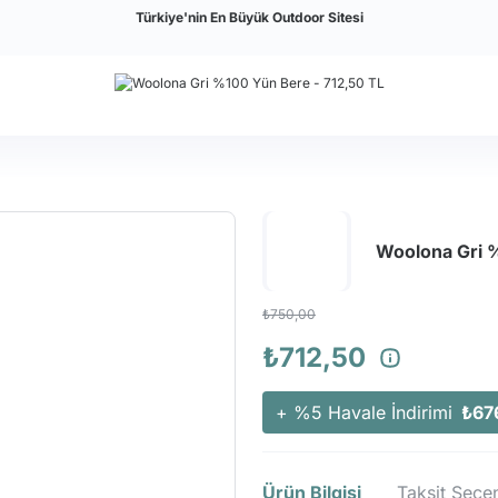
Türkiye'nin En Büyük Outdoor Sitesi
Woolona Gri 
₺750,00
₺712,50
+ %5 Havale İndirimi
₺67
Ürün Bilgisi
Taksit Seçen