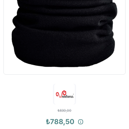
₺830,00
₺788,50