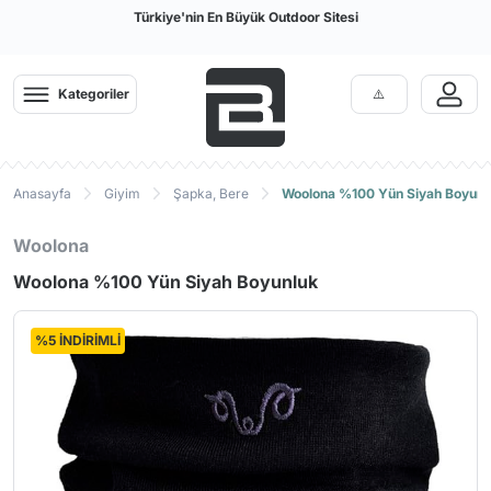
Türkiye'nin En Büyük Outdoor Sitesi
Kategoriler
Anasayfa
Giyim
Şapka, Bere
Woolona %100 Yün Siyah Boyunl
Woolona
Woolona %100 Yün Siyah Boyunluk
%5 İNDİRİMLİ