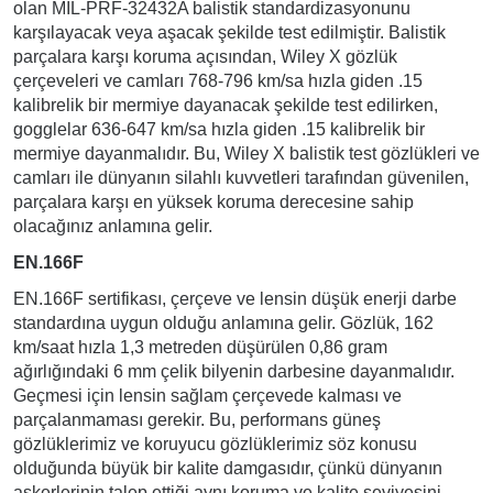
olan MIL-PRF-32432A balistik standardizasyonunu
karşılayacak veya aşacak şekilde test edilmiştir. Balistik
parçalara karşı koruma açısından, Wiley X gözlük
çerçeveleri ve camları 768-796 km/sa hızla giden .15
kalibrelik bir mermiye dayanacak şekilde test edilirken,
gogglelar 636-647 km/sa hızla giden .15 kalibrelik bir
mermiye dayanmalıdır. Bu, Wiley X balistik test gözlükleri ve
camları ile dünyanın silahlı kuvvetleri tarafından güvenilen,
parçalara karşı en yüksek koruma derecesine sahip
olacağınız anlamına gelir.
EN.166F
EN.166F sertifikası, çerçeve ve lensin düşük enerji darbe
standardına uygun olduğu anlamına gelir. Gözlük, 162
km/saat hızla 1,3 metreden düşürülen 0,86 gram
ağırlığındaki 6 mm çelik bilyenin darbesine dayanmalıdır.
Geçmesi için lensin sağlam çerçevede kalması ve
parçalanmaması gerekir. Bu, performans güneş
gözlüklerimiz ve koruyucu gözlüklerimiz söz konusu
olduğunda büyük bir kalite damgasıdır, çünkü dünyanın
askerlerinin talep ettiği aynı koruma ve kalite seviyesini