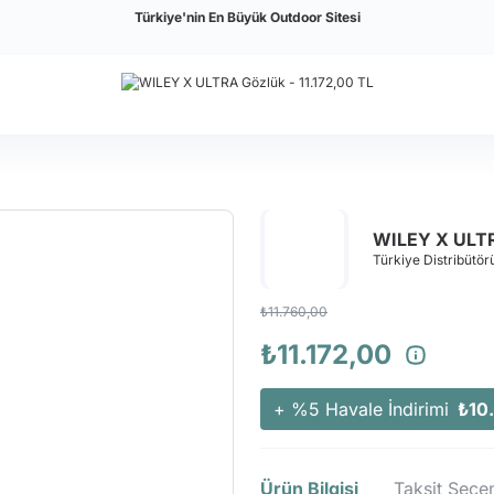
Türkiye'nin En Büyük Outdoor Sitesi
WILEY X ULT
Türkiye Distribütörü
₺11.760,00
₺11.172,00
+ %5 Havale İndirimi
₺10
Ürün Bilgisi
Taksit Seçen