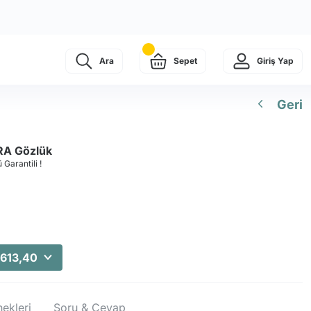
Ara
Sepet
Giriş Yap
Geri
RA Gözlük
 Garantili !
.613,40
ekleri
Soru & Cevap