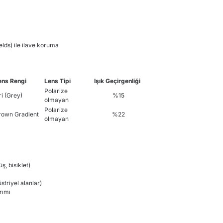
elds) ile ilave koruma
ens Rengi
Lens Tipi
Işık Geçirgenliği
Polarize
ri (Grey)
%15
olmayan
Polarize
rown Gradient
%22
olmayan
ş, bisiklet)
striyel alanlar)
rımı