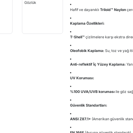
Hafif ve dayanıklı
Triloid™ Naylon
çer
Kaplama Özellikleri:
T-Shell™
çizilmelere karşı ekstra dire
Oleofobik Kaplama:
Su, toz ve yağ iti
Anti-reflektif İç Yüzey Kaplama:
Yans
UV Koruması:
%100 UVA/UVB koruması
ile göz sağ
Güvenlik Standartları:
ANSI Z87.1+
(Amerikan güvenlik stan
EN.166F
(Avrupa güvenlik standardı)