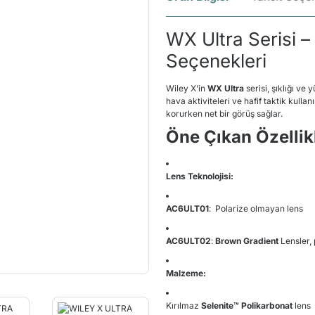
WX Ultra Serisi –
Seçenekleri
Wiley X’in
WX Ultra
serisi, şıklığı ve
hava aktiviteleri ve hafif taktik kullan
korurken net bir görüş sağlar.
Öne Çıkan Özellik
Lens Teknolojisi:
AC6ULT01
: Polarize olmayan lens
AC6ULT02
:
Brown Gradient
Lensler, 
Malzeme:
Kırılmaz
Selenite™ Polikarbonat
lens