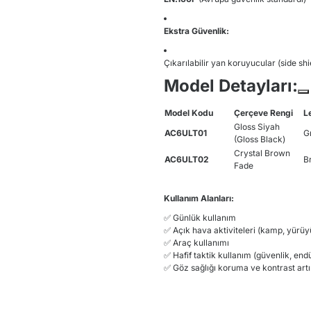
Ekstra Güvenlik:
Çıkarılabilir yan koruyucular (side shi
Model Detayları:
Model Kodu
Çerçeve Rengi
L
Gloss Siyah
AC6ULT01
G
(Gloss Black)
Crystal Brown
AC6ULT02
B
Fade
Kullanım Alanları:
✅ Günlük kullanım
✅ Açık hava aktiviteleri (kamp, yürüyü
✅ Araç kullanımı
✅ Hafif taktik kullanım (güvenlik, endü
✅ Göz sağlığı koruma ve kontrast artı