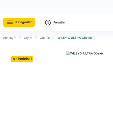
Kategoriler
Fırsatlar
Anasayfa
Giyim
Gözlük
WILEY X ULTRA Gözlük
%5 İNDİRİMLİ