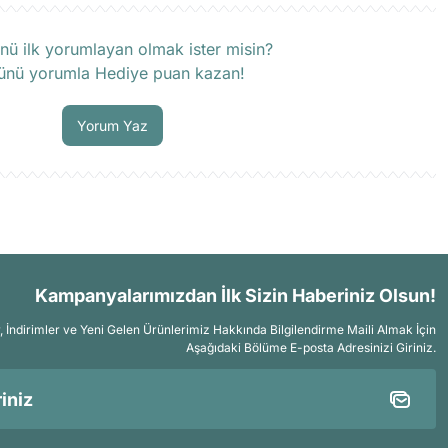
rün hakkında henüz soru sorulmamış.
nü ilk yorumlayan olmak ister misin?
ünü yorumla Hediye puan kazan!
Soru Sor
Yorum Yaz
Kampanyalarımızdan İlk Sizin Haberiniz Olsun!
İndirimler ve Yeni Gelen Ürünlerimiz Hakkında Bilgilendirme Maili Almak İçin
Aşağıdaki Bölüme E-posta Adresinizi Giriniz.