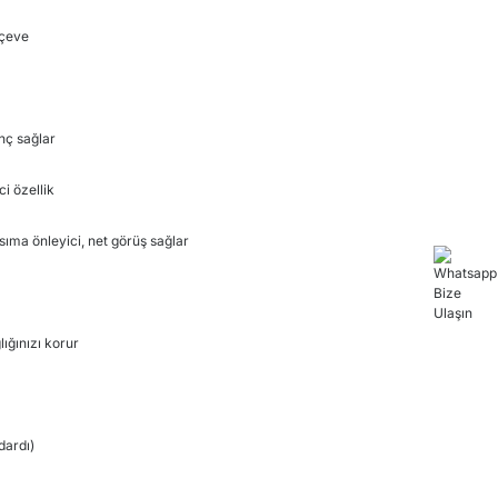
çeve
nç sağlar
ci özellik
ıma önleyici, net görüş sağlar
lığınızı korur
dardı)