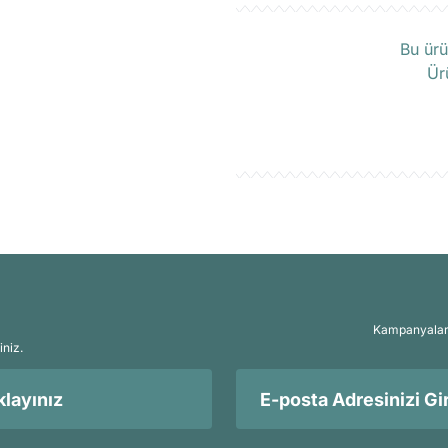
Ü
Bu ürü
Ür
Kampanyalar, 
iniz.
layınız